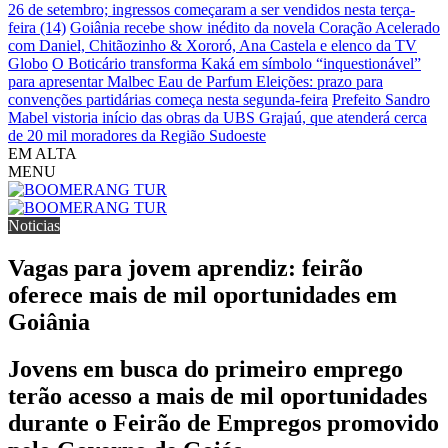
26 de setembro; ingressos começaram a ser vendidos nesta terça-
feira (14)
Goiânia recebe show inédito da novela Coração Acelerado
com Daniel, Chitãozinho & Xororó, Ana Castela e elenco da TV
Globo
O Boticário transforma Kaká em símbolo “inquestionável”
para apresentar Malbec Eau de Parfum
Eleições: prazo para
convenções partidárias começa nesta segunda-feira
Prefeito Sandro
Mabel vistoria início das obras da UBS Grajaú, que atenderá cerca
de 20 mil moradores da Região Sudoeste
EM ALTA
MENU
Noticias
Vagas para jovem aprendiz: feirão
oferece mais de mil oportunidades em
Goiânia
Jovens em busca do primeiro emprego
terão acesso a mais de mil oportunidades
durante o Feirão de Empregos promovido