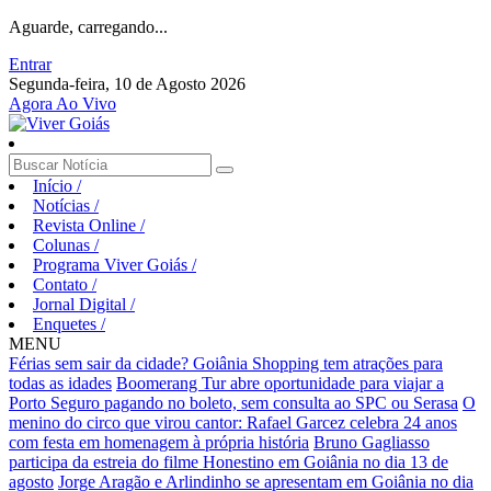
Aguarde, carregando...
Entrar
Segunda-feira, 10 de Agosto 2026
Agora Ao Vivo
Início
/
Notícias
/
Revista Online
/
Colunas
/
Programa Viver Goiás
/
Contato
/
Jornal Digital
/
Enquetes
/
MENU
Férias sem sair da cidade? Goiânia Shopping tem atrações para
todas as idades
Boomerang Tur abre oportunidade para viajar a
Porto Seguro pagando no boleto, sem consulta ao SPC ou Serasa
O
menino do circo que virou cantor: Rafael Garcez celebra 24 anos
com festa em homenagem à própria história
Bruno Gagliasso
participa da estreia do filme Honestino em Goiânia no dia 13 de
agosto
Jorge Aragão e Arlindinho se apresentam em Goiânia no dia