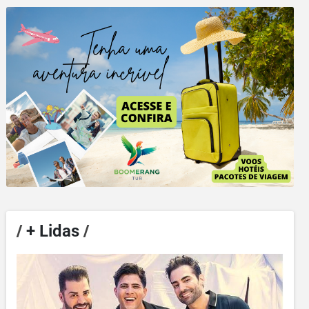
/
+ Lidas
/