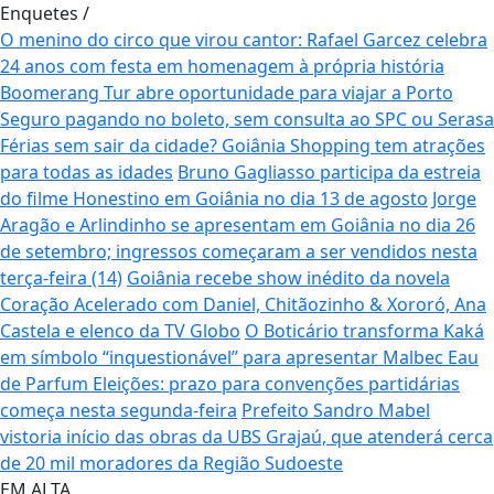
Enquetes
/
O menino do circo que virou cantor: Rafael Garcez celebra
24 anos com festa em homenagem à própria história
Boomerang Tur abre oportunidade para viajar a Porto
Seguro pagando no boleto, sem consulta ao SPC ou Serasa
Férias sem sair da cidade? Goiânia Shopping tem atrações
para todas as idades
Bruno Gagliasso participa da estreia
do filme Honestino em Goiânia no dia 13 de agosto
Jorge
Aragão e Arlindinho se apresentam em Goiânia no dia 26
de setembro; ingressos começaram a ser vendidos nesta
terça-feira (14)
Goiânia recebe show inédito da novela
Coração Acelerado com Daniel, Chitãozinho & Xororó, Ana
Castela e elenco da TV Globo
O Boticário transforma Kaká
em símbolo “inquestionável” para apresentar Malbec Eau
de Parfum
Eleições: prazo para convenções partidárias
começa nesta segunda-feira
Prefeito Sandro Mabel
vistoria início das obras da UBS Grajaú, que atenderá cerca
de 20 mil moradores da Região Sudoeste
EM ALTA