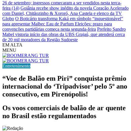
26 de setembro; ingressos começaram a ser vendidos nesta terça-
feira (14)
Goiânia recebe show inédito da novela Coração Acelerado
com Daniel, Chitãozinho & Xororó, Ana Castela e elenco da TV
Globo
O Boticário transforma Kaká em símbolo “inquestionável”
para apresentar Malbec Eau de Parfum
Eleições: prazo para
convenções partidárias começa nesta segunda-feira
Prefeito Sandro
Mabel vistoria início das obras da UBS Grajaú, que atenderá cerca
de 20 mil moradores da Região Sudoeste
EM ALTA
MENU
Entretenimento
“Voe de Balão em Piri” conquista prêmio
internacional do ‘Tripadvisor’ pelo 5º ano
consecutivo, em Pirenópolis!
Os voos comerciais de balão de ar quente
no Brasil estão regulamentados