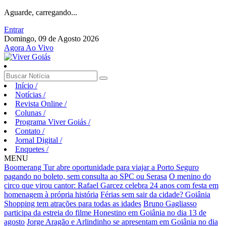
Aguarde, carregando...
Entrar
Domingo, 09 de Agosto 2026
Agora Ao Vivo
Início
/
Notícias
/
Revista Online
/
Colunas
/
Programa Viver Goiás
/
Contato
/
Jornal Digital
/
Enquetes
/
MENU
Boomerang Tur abre oportunidade para viajar a Porto Seguro
pagando no boleto, sem consulta ao SPC ou Serasa
O menino do
circo que virou cantor: Rafael Garcez celebra 24 anos com festa em
homenagem à própria história
Férias sem sair da cidade? Goiânia
Shopping tem atrações para todas as idades
Bruno Gagliasso
participa da estreia do filme Honestino em Goiânia no dia 13 de
agosto
Jorge Aragão e Arlindinho se apresentam em Goiânia no dia