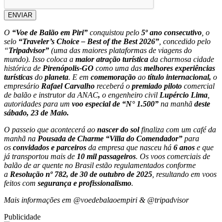
ENVIAR
O
“Voe de Balão em Piri”
conquistou pelo
5º ano consecutivo
, o
selo
“Traveler’s Choice – Best of the Best 2026”
, concedido pelo
“
Tripadvisor”
(uma das maiores plataformas de viagens do
mundo). Isso coloca a
maior atração turística
da charmosa cidade
histórica de
Pirenópolis-GO
como uma das
melhores experiências
turísticas
do
planeta
. E em
comemoração
ao
título internacional,
o
empresário
Rafael Carvalho
receberá o
premiado piloto
comercial
de balão e instrutor da ANAC
,
o engenheiro civil
Lupércio Lima
,
autoridades para um
voo especial de “N° 1.500”
na manhã
deste
sábado, 23 de Maio.
O passeio que acontecerá ao
nascer do sol
finaliza com um café da
manhã na
Pousada de Charme “Villa do Comendador”
para
os
convidados e parceiros
da empresa que nasceu há
6 anos
e que
já transportou mais de
10 mil passageiros
. Os voos comerciais de
balão de ar quente no Brasil estão regulamentados conforme
a
Resolução nº 782, de 30 de outubro de 2025
, resultando em voos
feitos com
segurança e profissionalismo
.
Mais informações em @voedebalaoempiri & @tripadvisor
Publicidade