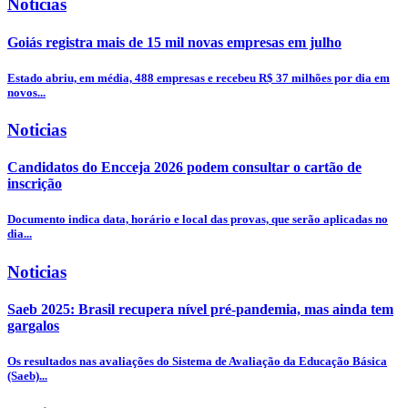
Noticias
Goiás registra mais de 15 mil novas empresas em julho
Estado abriu, em média, 488 empresas e recebeu R$ 37 milhões por dia em
novos...
Noticias
Candidatos do Encceja 2026 podem consultar o cartão de
inscrição
Documento indica data, horário e local das provas, que serão aplicadas no
dia...
Noticias
Saeb 2025: Brasil recupera nível pré-pandemia, mas ainda tem
gargalos
Os resultados nas avaliações do Sistema de Avaliação da Educação Básica
(Saeb)...