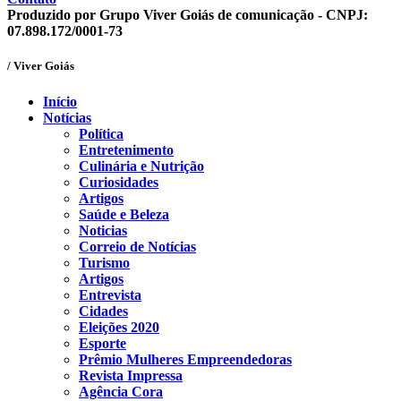
Produzido por Grupo Viver Goiás de comunicação - CNPJ:
07.898.172/0001-73
/ Viver Goiás
Início
Notícias
Política
Entretenimento
Culinária e Nutrição
Curiosidades
Artigos
Saúde e Beleza
Noticias
Correio de Notícias
Turismo
Artigos
Entrevista
Cidades
Eleições 2020
Esporte
Prêmio Mulheres Empreendedoras
Revista Impressa
Agência Cora