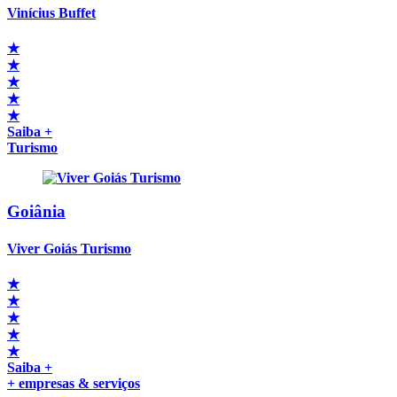
Vinícius Buffet
★
★
★
★
★
Saiba +
Turismo
Goiânia
Viver Goiás Turismo
★
★
★
★
★
Saiba +
+ empresas & serviços