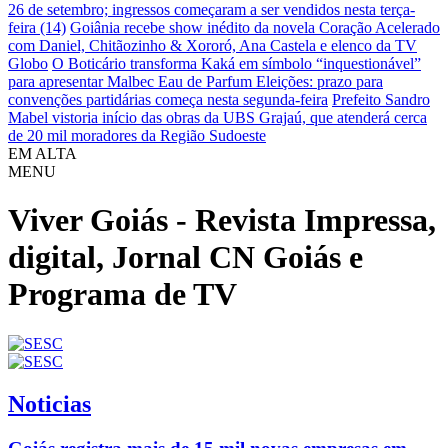
26 de setembro; ingressos começaram a ser vendidos nesta terça-
feira (14)
Goiânia recebe show inédito da novela Coração Acelerado
com Daniel, Chitãozinho & Xororó, Ana Castela e elenco da TV
Globo
O Boticário transforma Kaká em símbolo “inquestionável”
para apresentar Malbec Eau de Parfum
Eleições: prazo para
convenções partidárias começa nesta segunda-feira
Prefeito Sandro
Mabel vistoria início das obras da UBS Grajaú, que atenderá cerca
de 20 mil moradores da Região Sudoeste
EM ALTA
MENU
Viver Goiás - Revista Impressa,
digital, Jornal CN Goiás e
Programa de TV
Noticias