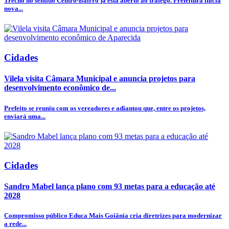
Trecho no sentido Centro-Bairro já está aberto ao tráfego. Prefeitura inicia
nova...
Cidades
Vilela visita Câmara Municipal e anuncia projetos para
desenvolvimento econômico de...
Prefeito se reuniu com os vereadores e adiantou que, entre os projetos,
enviará uma...
Cidades
Sandro Mabel lança plano com 93 metas para a educação até
2028
Compromisso público Educa Mais Goiânia cria diretrizes para modernizar
a rede...