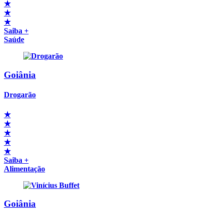
★
★
★
Saiba +
Saúde
Goiânia
Drogarão
★
★
★
★
★
Saiba +
Alimentação
Goiânia