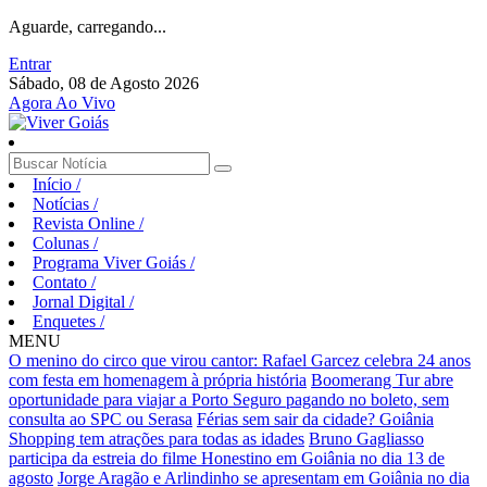
Aguarde, carregando...
Entrar
Sábado, 08 de Agosto 2026
Agora Ao Vivo
Início
/
Notícias
/
Revista Online
/
Colunas
/
Programa Viver Goiás
/
Contato
/
Jornal Digital
/
Enquetes
/
MENU
O menino do circo que virou cantor: Rafael Garcez celebra 24 anos
com festa em homenagem à própria história
Boomerang Tur abre
oportunidade para viajar a Porto Seguro pagando no boleto, sem
consulta ao SPC ou Serasa
Férias sem sair da cidade? Goiânia
Shopping tem atrações para todas as idades
Bruno Gagliasso
participa da estreia do filme Honestino em Goiânia no dia 13 de
agosto
Jorge Aragão e Arlindinho se apresentam em Goiânia no dia