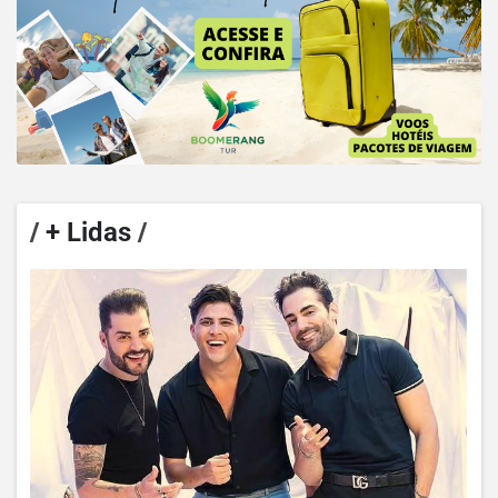
/
+ Lidas
/