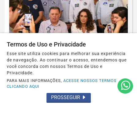
Termos de Uso e Privacidade
Esse site utiliza cookies para melhorar sua experiência
POLÍTICA
de navegação. Ao continuar o acesso, entendemos que
Liderança no agro, protagonismo
você concorda com nossos Termos de Uso e
feminino e a força do Sudoeste goiano:
Privacidade.
Marconi...
PARA MAIS INFORMAÇÕES,
ACESSE NOSSOS TERMOS
CLICANDO AQUI
Saiba Mais
PROSSEGUIR