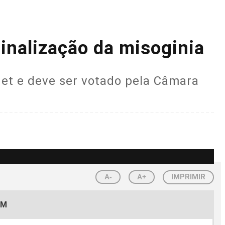
minalização da misoginia
net e deve ser votado pela Câmara
A-
A+
IMPRIMIR
EM