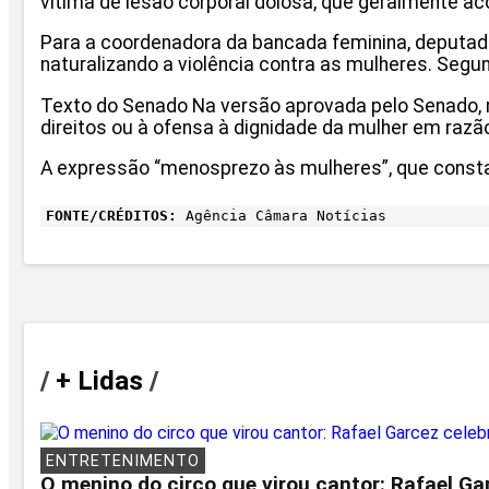
vítima de lesão corporal dolosa, que geralmente acon
Para a coordenadora da bancada feminina, deputad
naturalizando a violência contra as mulheres. Segun
Texto do Senado Na versão aprovada pelo Senado, mis
direitos ou à ofensa à dignidade da mulher em razã
A expressão “menosprezo às mulheres”, que constav
FONTE/CRÉDITOS:
Agência Câmara Notícias
/
+ Lidas
/
ENTRETENIMENTO
O menino do circo que virou cantor: Rafael Ga