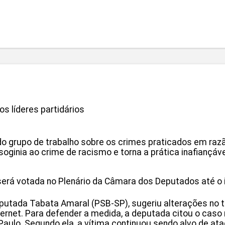
s líderes partidários
al do grupo de trabalho sobre os crimes praticados em raz
oginia ao crime de racismo e torna a prática inafiançável
 será votada no Plenário da Câmara dos Deputados até o in
eputada Tabata Amaral (PSB-SP), sugeriu alterações no t
ternet. Para defender a medida, a deputada citou o cas
aulo. Segundo ela, a vítima continuou sendo alvo de at