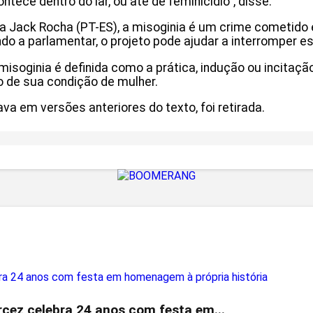
tece dentro do lar, ou até de feminicídio”, disse.
a Jack Rocha (PT-ES), a misoginia é um crime cometido
do a parlamentar, o projeto pode ajudar a interromper es
oginia é definida como a prática, indução ou incitação à
o de sua condição de mulher.
a em versões anteriores do texto, foi retirada.
rcez celebra 24 anos com festa em...