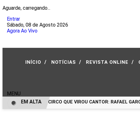
Aguarde, carregando...
Entrar
Sábado, 08 de Agosto 2026
Agora Ao Vivo
/
/
/
INÍCIO
NOTÍCIAS
REVISTA ONLINE
MENU
EM ALTA
O MENINO DO CIRCO QUE VIROU CANTOR: RAFAEL GARCE