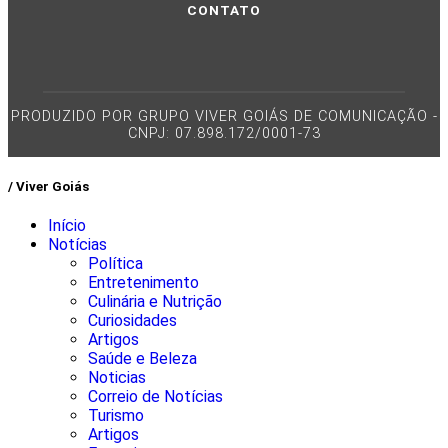
CONTATO
PRODUZIDO POR GRUPO VIVER GOIÁS DE COMUNICAÇÃO -
CNPJ: 07.898.172/0001-73
/ Viver Goiás
Início
Notícias
Política
Entretenimento
Culinária e Nutrição
Curiosidades
Artigos
Saúde e Beleza
Noticias
Correio de Notícias
Turismo
Artigos