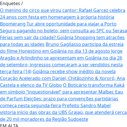
Enquetes
/
O menino do circo que virou cantor: Rafael Garcez celebra
24 anos com festa em homenagem à própria história
Boomerang Tur abre oportunidade para viajar a Porto
Seguro pagando no boleto, sem consulta ao SPC ou Serasa
Férias sem sair da cidade? Goiânia Shopping tem atrações
para todas as idades
Bruno Gagliasso participa da estreia
do filme Honestino em Goiânia no dia 13 de agosto
Jorge
Aragão e Arlindinho se apresentam em Goiânia no dia 26
de setembro; ingressos começaram a ser vendidos nesta
terça-feira (14)
Goiânia recebe show inédito da novela
Coração Acelerado com Daniel, Chitãozinho & Xororó, Ana
Castela e elenco da TV Globo
O Boticário transforma Kaká
em símbolo “inquestionável” para apresentar Malbec Eau
de Parfum
Eleições: prazo para convenções partidárias
começa nesta segunda-feira
Prefeito Sandro Mabel
vistoria início das obras da UBS Grajaú, que atenderá cerca
de 20 mil moradores da Região Sudoeste
EM ALTA