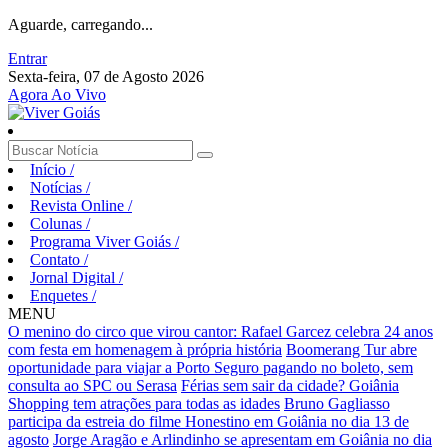
Aguarde, carregando...
Entrar
Sexta-feira, 07 de Agosto 2026
Agora Ao Vivo
Início
/
Notícias
/
Revista Online
/
Colunas
/
Programa Viver Goiás
/
Contato
/
Jornal Digital
/
Enquetes
/
MENU
O menino do circo que virou cantor: Rafael Garcez celebra 24 anos
com festa em homenagem à própria história
Boomerang Tur abre
oportunidade para viajar a Porto Seguro pagando no boleto, sem
consulta ao SPC ou Serasa
Férias sem sair da cidade? Goiânia
Shopping tem atrações para todas as idades
Bruno Gagliasso
participa da estreia do filme Honestino em Goiânia no dia 13 de
agosto
Jorge Aragão e Arlindinho se apresentam em Goiânia no dia