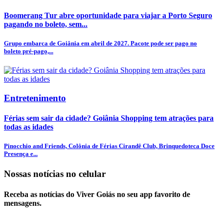
Boomerang Tur abre oportunidade para viajar a Porto Seguro
pagando no boleto, sem...
Grupo embarca de Goiânia em abril de 2027. Pacote pode ser pago no
boleto pré-pago,...
Entretenimento
Férias sem sair da cidade? Goiânia Shopping tem atrações para
todas as idades
Pinocchio and Friends, Colônia de Férias Cirandê Club, Brinquedoteca Doce
Presença e...
Nossas notícias
no celular
Receba as notícias do Viver Goiás no seu app favorito de
mensagens.