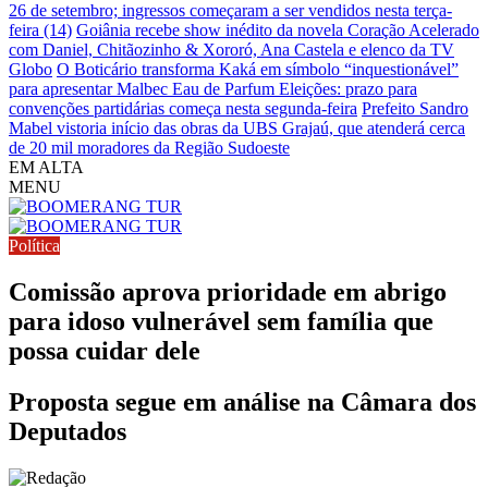
26 de setembro; ingressos começaram a ser vendidos nesta terça-
feira (14)
Goiânia recebe show inédito da novela Coração Acelerado
com Daniel, Chitãozinho & Xororó, Ana Castela e elenco da TV
Globo
O Boticário transforma Kaká em símbolo “inquestionável”
para apresentar Malbec Eau de Parfum
Eleições: prazo para
convenções partidárias começa nesta segunda-feira
Prefeito Sandro
Mabel vistoria início das obras da UBS Grajaú, que atenderá cerca
de 20 mil moradores da Região Sudoeste
EM ALTA
MENU
Política
Comissão aprova prioridade em abrigo
para idoso vulnerável sem família que
possa cuidar dele
Proposta segue em análise na Câmara dos
Deputados