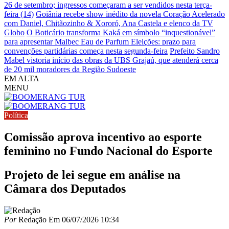
26 de setembro; ingressos começaram a ser vendidos nesta terça-
feira (14)
Goiânia recebe show inédito da novela Coração Acelerado
com Daniel, Chitãozinho & Xororó, Ana Castela e elenco da TV
Globo
O Boticário transforma Kaká em símbolo “inquestionável”
para apresentar Malbec Eau de Parfum
Eleições: prazo para
convenções partidárias começa nesta segunda-feira
Prefeito Sandro
Mabel vistoria início das obras da UBS Grajaú, que atenderá cerca
de 20 mil moradores da Região Sudoeste
EM ALTA
MENU
Política
Comissão aprova incentivo ao esporte
feminino no Fundo Nacional do Esporte
Projeto de lei segue em análise na
Câmara dos Deputados
Por
Redação
Em
06/07/2026 10:34