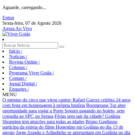
Aguarde, carregando...
Entrar
Sexta-feira, 07 de Agosto 2026
Agora Ao Vivo
Início
/
Notícias
/
Revista Online
/
Colunas
/
Programa Viver Goiás
/
Contato
/
Jornal Digital
/
Enquetes
/
MENU
O menino do circo que virou cantor: Rafael Garcez celebra 24 anos
com festa em homenagem à própria história
Boomerang Tur abre
oportunidade para viajar a Porto Seguro pagando no boleto, sem
consulta ao SPC ou Serasa
Férias sem sair da cidade? Goiânia
Shopping tem atrações para todas as idades
Bruno Gagliasso
participa da estreia do filme Honestino em Goiânia no dia 13 de
agosto
Jorge Aragão e Arlindinho se apresentam em Goiânia no dia