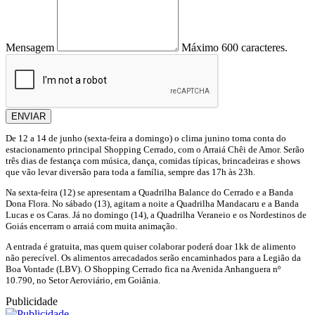
Mensagem
Máximo 600 caracteres.
ENVIAR
De 12 a 14 de junho (sexta-feira a domingo) o clima junino toma conta do
estacionamento principal Shopping Cerrado, com o Arraiá Chêi de Amor. Serão
três dias de festança com música, dança, comidas típicas, brincadeiras e shows
que vão levar diversão para toda a família, sempre das 17h às 23h.
Na sexta-feira (12) se apresentam a Quadrilha Balance do Cerrado e a Banda
Dona Flora. No sábado (13), agitam a noite a Quadrilha Mandacaru e a Banda
Lucas e os Caras. Já no domingo (14), a Quadrilha Veraneio e os Nordestinos de
Goiás encerram o arraiá com muita animação.
A entrada é gratuita, mas quem quiser colaborar poderá doar 1kk de alimento
não perecível. Os alimentos arrecadados serão encaminhados para a Legião da
Boa Vontade (LBV). O Shopping Cerrado fica na Avenida Anhanguera nº
10.790, no Setor Aeroviário, em Goiânia.
Publicidade