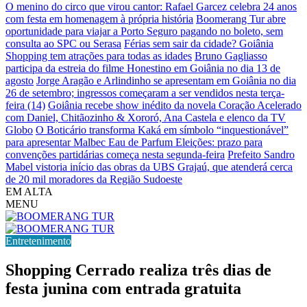
O menino do circo que virou cantor: Rafael Garcez celebra 24 anos
com festa em homenagem à própria história
Boomerang Tur abre
oportunidade para viajar a Porto Seguro pagando no boleto, sem
consulta ao SPC ou Serasa
Férias sem sair da cidade? Goiânia
Shopping tem atrações para todas as idades
Bruno Gagliasso
participa da estreia do filme Honestino em Goiânia no dia 13 de
agosto
Jorge Aragão e Arlindinho se apresentam em Goiânia no dia
26 de setembro; ingressos começaram a ser vendidos nesta terça-
feira (14)
Goiânia recebe show inédito da novela Coração Acelerado
com Daniel, Chitãozinho & Xororó, Ana Castela e elenco da TV
Globo
O Boticário transforma Kaká em símbolo “inquestionável”
para apresentar Malbec Eau de Parfum
Eleições: prazo para
convenções partidárias começa nesta segunda-feira
Prefeito Sandro
Mabel vistoria início das obras da UBS Grajaú, que atenderá cerca
de 20 mil moradores da Região Sudoeste
EM ALTA
MENU
Entretenimento
Shopping Cerrado realiza três dias de
festa junina com entrada gratuita