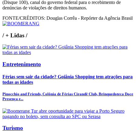
(Disque 100), canal do governo federal para o recebimento de
denúncias de violações de direitos humanos.
FONTE/CRÉDITOS:
Douglas Corrêa - Repórter da Agência Brasil
/
+ Lidas
/
Entretenimento
Férias sem sair da cidade? Goiânia Shopping tem atrações para
todas as idades
Pinocchio and Friends, Colônia de Férias Cirandê Club, Brinquedoteca Doce
Presença e...
Turismo