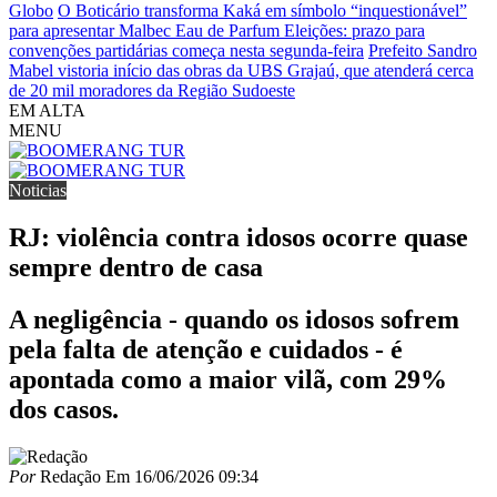
Globo
O Boticário transforma Kaká em símbolo “inquestionável”
para apresentar Malbec Eau de Parfum
Eleições: prazo para
convenções partidárias começa nesta segunda-feira
Prefeito Sandro
Mabel vistoria início das obras da UBS Grajaú, que atenderá cerca
de 20 mil moradores da Região Sudoeste
EM ALTA
MENU
Noticias
RJ: violência contra idosos ocorre quase
sempre dentro de casa
A negligência - quando os idosos sofrem
pela falta de atenção e cuidados - é
apontada como a maior vilã, com 29%
dos casos.
Por
Redação
Em
16/06/2026 09:34