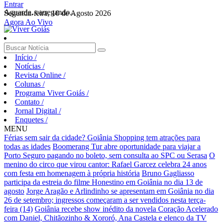
Entrar
Aguarde, carregando...
Segunda-feira, 10 de Agosto 2026
Agora Ao Vivo
Início
/
Notícias
/
Revista Online
/
Colunas
/
Programa Viver Goiás
/
Contato
/
Jornal Digital
/
Enquetes
/
MENU
Férias sem sair da cidade? Goiânia Shopping tem atrações para
todas as idades
Boomerang Tur abre oportunidade para viajar a
Porto Seguro pagando no boleto, sem consulta ao SPC ou Serasa
O
menino do circo que virou cantor: Rafael Garcez celebra 24 anos
com festa em homenagem à própria história
Bruno Gagliasso
participa da estreia do filme Honestino em Goiânia no dia 13 de
agosto
Jorge Aragão e Arlindinho se apresentam em Goiânia no dia
26 de setembro; ingressos começaram a ser vendidos nesta terça-
feira (14)
Goiânia recebe show inédito da novela Coração Acelerado
com Daniel, Chitãozinho & Xororó, Ana Castela e elenco da TV