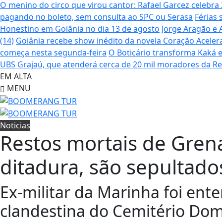
O menino do circo que virou cantor: Rafael Garcez celebr
pagando no boleto, sem consulta ao SPC ou Serasa
Férias 
Honestino em Goiânia no dia 13 de agosto
Jorge Aragão e 
(14)
Goiânia recebe show inédito da novela Coração Aceler
começa nesta segunda-feira
O Boticário transforma Kaká 
UBS Grajaú, que atenderá cerca de 20 mil moradores da R
EM ALTA
MENU
Noticias
Restos mortais de Grena
ditadura, são sepultado
Ex-militar da Marinha foi ent
clandestina do Cemitério Dom