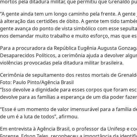
mortos pela ditadura militar, que permitiu que Grenaldo p
“A gente ainda tem um longo caminho pela frente. A gente
à alteração das certidões de óbito. A gente tem tido també
gente avança do ponto de vista simbólico com esse sepult
nos demandar muito trabalho e muito esforço, mas que es
Para a procuradora da República Eugênia Augusta Gonzaga
Desaparecidos Políticos, a cerimônia ajuda a devolver alg
violências provocadas pela ditadura militar brasileira.
Cerimônia de sepultamento dos restos mortais de Grenaldo
Foto: Paulo Pinto/Agência Brasil
“Isso devolve a dignidade para esses corpos que foram es
devolve para as famílias a esperança de um dia poder faze
“Esse é um momento de valor imensurável para a família del
de um é a luta de todos”, afirmou.
Em entrevista à Agência Brasil, o professor da Unifesp e 
Forense, Edson Teles, reconheceu a importância da identif