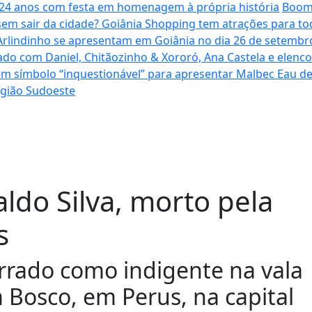
a 24 anos com festa em homenagem à própria história
Boome
sem sair da cidade? Goiânia Shopping tem atrações para to
Arlindinho se apresentam em Goiânia no dia 26 de setembro
ado com Daniel, Chitãozinho & Xororó, Ana Castela e elenc
em símbolo “inquestionável” para apresentar Malbec Eau 
egião Sudoeste
ldo Silva, morto pela
s
errado como indigente na vala
 Bosco, em Perus, na capital