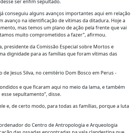
udesse ser enfim sepultado.
 já conseguiu alguns avanços importantes aqui em relação
m avanço na identificação de vítimas da ditadura. Hoje a
amento, mas temos um plano de ação pela frente que vai
tamos muito comprometidos a fazer”, afirmou.
, presidente da Comissão Especial sobre Mortos e
uma dignidade para as famílias que foram vítimas das
 de Jesus Silva, no cemitério Dom Bosco em Perus -
condidos e que ficaram aqui no meio da lama, e também
r esse sepultamento”, disse.
e e, de certo modo, para todas as famílias, porque a luta
coordenador do Centro de Antropologia e Arqueologia
icação das ossadas encontradas na vala clandestina que