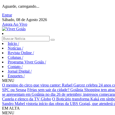
Aguarde, carregando...
Entrar
Sábado, 08 de Agosto 2026
Agora Ao Vivo
Início
/
Notícias
/
Revista Online
/
Colunas
/
Programa Viver Goiás
/
Contato
/
Jornal Digital
/
Enquetes
/
MENU
O menino do circo que virou cantor: Rafael Garcez celebra 24 anos 
SPC ou Serasa
Férias sem sair da cidade? Goiânia Shopping tem atraç
se apresentam em Goiânia no dia 26 de setembro; ingressos começaram 
Castela e elenco da TV Globo
O Boticário transforma Kaká em símbo
Sandro Mabel vistoria início das obras da UBS Grajaú, que atenderá
EM ALTA
MENU