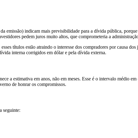
a emissão) indicam mais previsibilidade para a dívida pública, porqu
nvestidores pedem juros muito altos, que comprometeria a administraçã
 esses títulos estão atraindo o interesse dos compradores por causa dos
vida interna corrigidos em dólar e pela dívida externa.
ce a estimativa em anos, não em meses. Esse é o intervalo médio em qu
overno de honrar os compromissos.
a seguinte: