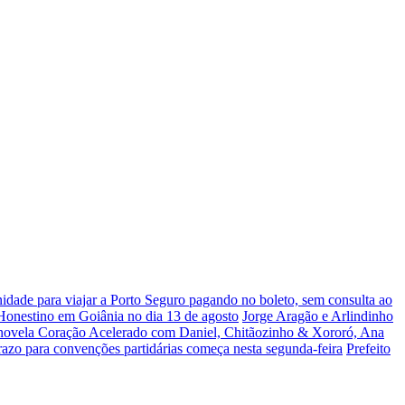
dade para viajar a Porto Seguro pagando no boleto, sem consulta ao
 Honestino em Goiânia no dia 13 de agosto
Jorge Aragão e Arlindinho
 novela Coração Acelerado com Daniel, Chitãozinho & Xororó, Ana
razo para convenções partidárias começa nesta segunda-feira
Prefeito