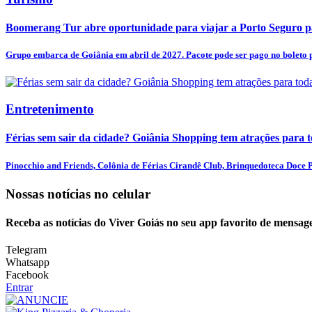
Boomerang Tur abre oportunidade para viajar a Porto Seguro pa
Grupo embarca de Goiânia em abril de 2027. Pacote pode ser pago no boleto p
Entretenimento
Férias sem sair da cidade? Goiânia Shopping tem atrações para t
Pinocchio and Friends, Colônia de Férias Cirandê Club, Brinquedoteca Doce Pr
Nossas notícias
no celular
Receba as notícias do Viver Goiás no seu app favorito de mensag
Telegram
Whatsapp
Facebook
Entrar