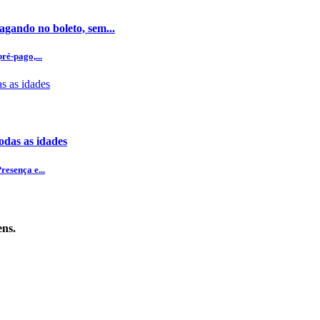
gando no boleto, sem...
ré-pago,...
odas as idades
esença e...
ens.