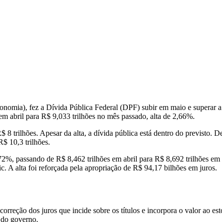
economia), fez a Dívida Pública Federal (DPF) subir em maio e superar 
em abril para R$ 9,033 trilhões no mês passado, alta de 2,66%.
$ 8 trilhões. Apesar da alta, a dívida pública está dentro do previst
R$ 10,3 trilhões.
72%, passando de R$ 8,462 trilhões em abril para R$ 8,692 trilhões e
ic. A alta foi reforçada pela apropriação de R$ 94,17 bilhões em juros.
orreção dos juros que incide sobre os títulos e incorpora o valor ao e
 do governo.