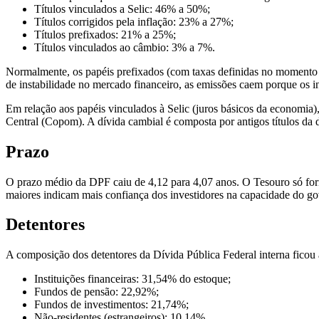
Títulos vinculados a Selic: 46% a 50%;
Títulos corrigidos pela inflação: 23% a 27%;
Títulos prefixados: 21% a 25%;
Títulos vinculados ao câmbio: 3% a 7%.
Normalmente, os papéis prefixados (com taxas definidas no momento d
de instabilidade no mercado financeiro, as emissões caem porque os i
Em relação aos papéis vinculados à Selic (juros básicos da economia),
Central (Copom). A dívida cambial é composta por antigos títulos da dí
Prazo
O prazo médio da DPF caiu de 4,12 para 4,07 anos. O Tesouro só forne
maiores indicam mais confiança dos investidores na capacidade do g
Detentores
A composição dos detentores da Dívida Pública Federal interna ficou 
Instituições financeiras: 31,54% do estoque;
Fundos de pensão: 22,92%;
Fundos de investimentos: 21,74%;
Não-residentes (estrangeiros): 10,14%