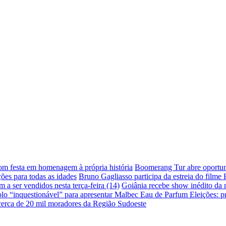
com festa em homenagem à própria história
Boomerang Tur abre oportuni
ões para todas as idades
Bruno Gagliasso participa da estreia do filme
a ser vendidos nesta terça-feira (14)
Goiânia recebe show inédito da
lo “inquestionável” para apresentar Malbec Eau de Parfum
Eleições: p
 cerca de 20 mil moradores da Região Sudoeste