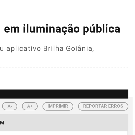
s em iluminação pública
u aplicativo Brilha Goiânia,
A-
A+
IMPRIMIR
REPORTAR ERROS
EM