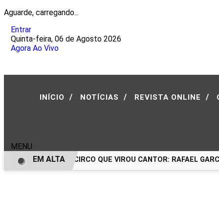
Aguarde, carregando...
Entrar
Quinta-feira, 06 de Agosto 2026
Agora Ao Vivo
/
/
/
INÍCIO
NOTÍCIAS
REVISTA ONLINE
MENU
EM ALTA
O MENINO DO CIRCO QUE VIROU CANTOR: RAFAEL GARCEZ