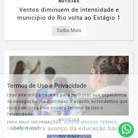
NOTICIAS
Ventos diminuem de intensidade e
município do Rio volta ao Estágio 1
Saiba Mais
Termos de Uso e Privacidade
Esse site utiliza cookies para melhorar sua experiência
de navegação. Ao continuar o acesso, entendemos que
você concorda com nossos Termos de Uso e
Privacidade.
NOTICIAS
PARA MAIS INFORMAÇÕES,
ACESSE NOSSOS TERMOS
Ideb mostra avanço da educação básica
CLICANDO AQUI
no país