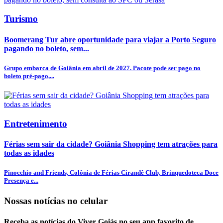
Turismo
Boomerang Tur abre oportunidade para viajar a Porto Seguro
pagando no boleto, sem...
Grupo embarca de Goiânia em abril de 2027. Pacote pode ser pago no
boleto pré-pago,...
Entretenimento
Férias sem sair da cidade? Goiânia Shopping tem atrações para
todas as idades
Pinocchio and Friends, Colônia de Férias Cirandê Club, Brinquedoteca Doce
Presença e...
Nossas notícias
no celular
Receba as notícias do Viver Goiás no seu app favorito de