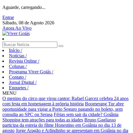
Aguarde, carregando...
Entrar
Sábado, 08 de Agosto 2026
Agora Ao Vivo
Início
/
Notícias
/
Revista Online
/
Colunas
/
Programa Viver Goiás
/
Contato
/
Jornal Digital
/
Enquetes
/
MENU
O menino do circo que virou cantor: Rafael Garcez celebra 24 anos
com festa em homenagem à própria história
Boomerang Tur abre
oportunidade para viajar a Porto Seguro pagando no boleto, sem
consulta ao SPC ou Serasa
Férias sem sair da cidade? Goiânia
Shopping tem atrações para todas as idades
Bruno Gagliasso
participa da estreia do filme Honestino em Goiânia no dia 13 de
agosto
Jorge Aragão e Arlindinho se apresentam em Goiânia no dia