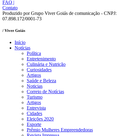
FAQ
|
Contato
Produzido por Grupo Viver Goiás de comunicação - CNPJ:
07.898.172/0001-73
/ Viver Goiás
Início
Notícias
Política
Entretenimento
Culinária e Nutrição
Curiosidades
Artigos
Saúde e Beleza
Noticias
Correio de Notícias
Turismo
Artigos
Entrevista
Cidades
Eleições 2020
Esporte
Prêmio Mulheres Empreendedoras
Revista Impressa