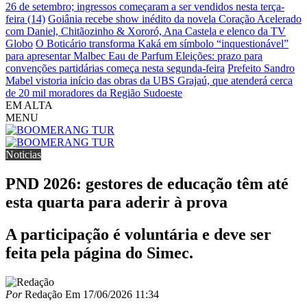
26 de setembro; ingressos começaram a ser vendidos nesta terça-
feira (14)
Goiânia recebe show inédito da novela Coração Acelerado
com Daniel, Chitãozinho & Xororó, Ana Castela e elenco da TV
Globo
O Boticário transforma Kaká em símbolo “inquestionável”
para apresentar Malbec Eau de Parfum
Eleições: prazo para
convenções partidárias começa nesta segunda-feira
Prefeito Sandro
Mabel vistoria início das obras da UBS Grajaú, que atenderá cerca
de 20 mil moradores da Região Sudoeste
EM ALTA
MENU
Noticias
PND 2026: gestores de educação têm até
esta quarta para aderir à prova
A participação é voluntária e deve ser
feita pela página do Simec.
Por
Redação
Em
17/06/2026 11:34