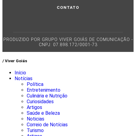
CONTATO
PRODUZIDO POR GRUPO VIVER GOIÁS DE COMUNICAÇÃO -
CNPJ: 07.898.172/0001-73
/ Viver Goiás
Início
Notícias
Política
Entretenimento
Culinária e Nutrição
Curiosidades
Artigos
Saúde e Beleza
Noticias
Correio de Notícias
Turismo