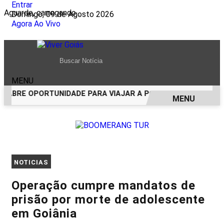
Entrar
Aguarde, carregando...
Domingo, 09 de Agosto 2026
Agora Ao Vivo
MENU
ABRE OPORTUNIDADE PARA VIAJAR A PORTO SEGURO PAGAND
MENU
EM ALTA
NOTICIAS
Operação cumpre mandatos de
prisão por morte de adolescente
em Goiânia