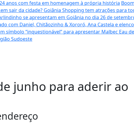
a 24 anos com festa em homenagem à própria história
Boome
sem sair da cidade? Goiânia Shopping tem atrações para to
Arlindinho se apresentam em Goiânia no dia 26 de setembro
ado com Daniel, Chitãozinho & Xororó, Ana Castela e elenc
em símbolo “inquestionável” para apresentar Malbec Eau 
egião Sudoeste
de junho para aderir ao
 endereço