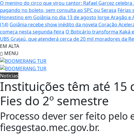
O menino do circo que virou cantor: Rafael Garcez celebr
pagando no boleto, sem consulta ao SPC ou Serasa
Férias 
Honestino em Goiânia no dia 13 de agosto
Jorge Aragão e 
(14)
Goiânia recebe show inédito da novela Coração Aceler
começa nesta segunda-feira
O Boticário transforma Kaká 
UBS Grajaú, que atenderá cerca de 20 mil moradores da R
EM ALTA
MENU
Noticias
Instituições têm até 15 
Fies do 2º semestre
Processo dever ser feito pelo
fiesgestao.mec.gov.br.