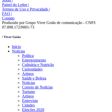
Sobre
|
Painel do Leitor
|
Termos de Uso e Privacidade
|
FAQ
|
Contato
Produzido por Grupo Viver Goiás de comunicação - CNPJ:
07.898.172/0001-73
/ Viver Goiás
Início
Notícias
Política
Entretenimento
Culinária e Nutrição
Curiosidades
Artigos
Saúde e Beleza
Noticias
Correio de Notícias
Turismo
Artigos
Entrevista
Cidades
Eleições 2020