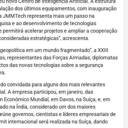
u novo Centro de Inteligência Artificial. A estrutura
nstalação dos últimos equipamentos, com inauguração
 da JMMTech representa mais um passo na
quisa e ao desenvolvimento de tecnologias
ermitirá acelerar projetos e ampliar a cooperação
consideradas estratégicas”, acrescenta.
geopolítica em um mundo fragmentado”, a XXIII
stas, representantes das Forças Armadas, diplomatas
actos das novas tecnologias sobre a segurança
ea.
o convidada para alguns dos mais relevantes
cial. A empresa participou, em janeiro, das
m Econômico Mundial, em Davos, na Suíça, e, em
izado na Índia, considerado um dos maiores
 reúne governos, cientistas e líderes empresariais de
it internacional será realizada na Suíça, dando