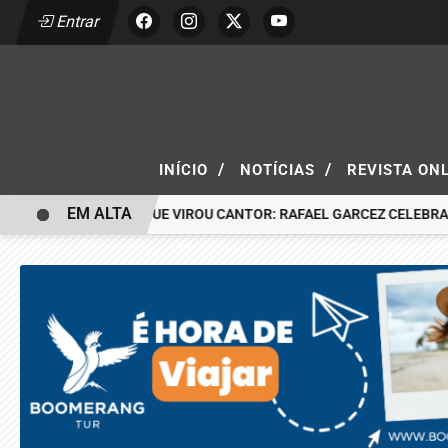
Entrar
/
/
INÍCIO
NOTÍCIAS
REVISTA ON
EM ALTA
ENINO DO CIRCO QUE VIROU CANTOR: RAFAEL GARCEZ CELEBRA 24