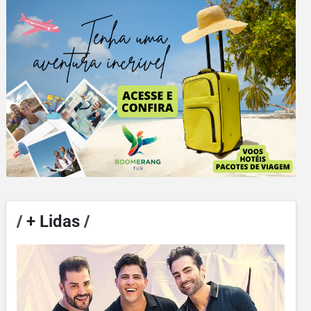
/
+ Lidas
/