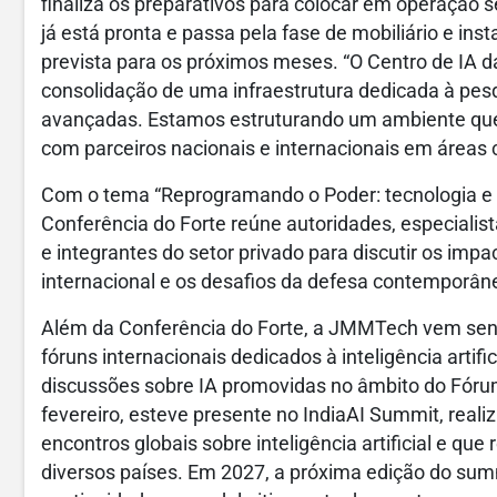
finaliza os preparativos para colocar em operação se
já está pronta e passa pela fase de mobiliário e i
prevista para os próximos meses. “O Centro de IA
consolidação de uma infraestrutura dedicada à pes
avançadas. Estamos estruturando um ambiente que p
com parceiros nacionais e internacionais em áreas 
Com o tema “Reprogramando o Poder: tecnologia e 
Conferência do Forte reúne autoridades, especiali
e integrantes do setor privado para discutir os imp
internacional e os desafios da defesa contemporân
Além da Conferência do Forte, a JMMTech vem send
fóruns internacionais dedicados à inteligência artifi
discussões sobre IA promovidas no âmbito do Fóru
fevereiro, esteve presente no IndiaAI Summit, real
encontros globais sobre inteligência artificial e que
diversos países. Em 2027, a próxima edição do summ