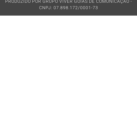
PRODUZIDO POR GRUPO VIVER GOIÁS DE COMUNICAÇÃO -
CNPJ: 07.898.172/0001-73