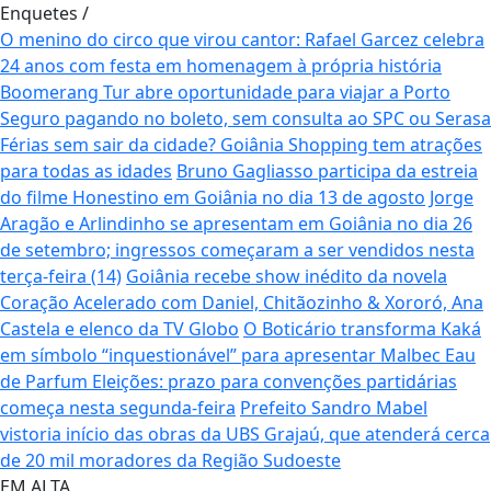
Enquetes
/
O menino do circo que virou cantor: Rafael Garcez celebra
24 anos com festa em homenagem à própria história
Boomerang Tur abre oportunidade para viajar a Porto
Seguro pagando no boleto, sem consulta ao SPC ou Serasa
Férias sem sair da cidade? Goiânia Shopping tem atrações
para todas as idades
Bruno Gagliasso participa da estreia
do filme Honestino em Goiânia no dia 13 de agosto
Jorge
Aragão e Arlindinho se apresentam em Goiânia no dia 26
de setembro; ingressos começaram a ser vendidos nesta
terça-feira (14)
Goiânia recebe show inédito da novela
Coração Acelerado com Daniel, Chitãozinho & Xororó, Ana
Castela e elenco da TV Globo
O Boticário transforma Kaká
em símbolo “inquestionável” para apresentar Malbec Eau
de Parfum
Eleições: prazo para convenções partidárias
começa nesta segunda-feira
Prefeito Sandro Mabel
vistoria início das obras da UBS Grajaú, que atenderá cerca
de 20 mil moradores da Região Sudoeste
EM ALTA