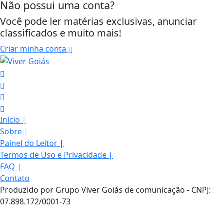
Não possui uma conta?
Você pode ler matérias exclusivas, anunciar
classificados e muito mais!
Criar minha conta
Início
|
Sobre
|
Painel do Leitor
|
Termos de Uso e Privacidade
|
FAQ
|
Termos de Uso e Privacidade
Contato
Esse site utiliza cookies para melhorar sua
Produzido por Grupo Viver Goiás de comunicação - CNPJ:
experiência de navegação. Ao continuar o acesso,
07.898.172/0001-73
entendemos que você concorda com nossos Termos
de Uso e Privacidade.