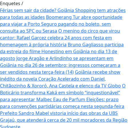
Enquetes
/
Férias sem sair da cidade? Goiânia Shopping tem atrações
para todas as idades
Boomerang Tur abre oportunidade
para viajar a Porto Seguro pagando no boleto, sem
consulta ao SPC ou Serasa
O menino do circo que virou
cantor: Rafael Garcez celebra 24 anos com festa em
homenagem à própria história
Bruno Gagliasso participa
da estreia do filme Honestino em Goiânia no dia 13 de
agosto
Jorge Aragão e Arlindinho se apresentam em
Goiânia no dia 26 de setembro; ingressos começaram a
ser vendidos nesta terça-feira (14)
Goiânia recebe show
inédito da novela Coração Acelerado com Daniel,
Chitãozinho & Xororó, Ana Castela e elenco da TV Globo
O
Boticário transforma Kaká em símbolo “inquestionável”
para apresentar Malbec Eau de Parfum
Eleições: prazo
para convenções partidárias começa nesta segunda-feira
Prefeito Sandro Mabel vistoria início das obras da UBS
Grajaú, que atenderá cerca de 20 mil moradores da Região
Sudoeste