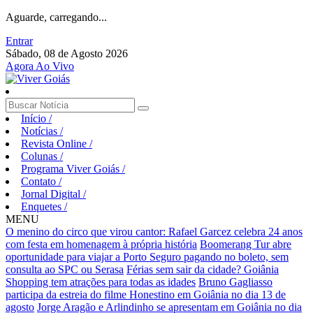
Aguarde, carregando...
Entrar
Sábado, 08 de Agosto 2026
Agora Ao Vivo
Início
/
Notícias
/
Revista Online
/
Colunas
/
Programa Viver Goiás
/
Contato
/
Jornal Digital
/
Enquetes
/
MENU
O menino do circo que virou cantor: Rafael Garcez celebra 24 anos
com festa em homenagem à própria história
Boomerang Tur abre
oportunidade para viajar a Porto Seguro pagando no boleto, sem
consulta ao SPC ou Serasa
Férias sem sair da cidade? Goiânia
Shopping tem atrações para todas as idades
Bruno Gagliasso
participa da estreia do filme Honestino em Goiânia no dia 13 de
agosto
Jorge Aragão e Arlindinho se apresentam em Goiânia no dia