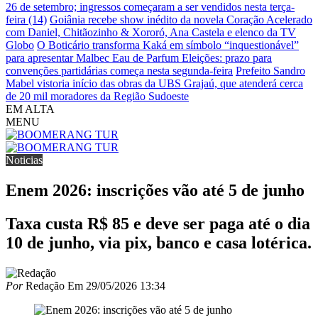
26 de setembro; ingressos começaram a ser vendidos nesta terça-
feira (14)
Goiânia recebe show inédito da novela Coração Acelerado
com Daniel, Chitãozinho & Xororó, Ana Castela e elenco da TV
Globo
O Boticário transforma Kaká em símbolo “inquestionável”
para apresentar Malbec Eau de Parfum
Eleições: prazo para
convenções partidárias começa nesta segunda-feira
Prefeito Sandro
Mabel vistoria início das obras da UBS Grajaú, que atenderá cerca
de 20 mil moradores da Região Sudoeste
EM ALTA
MENU
Noticias
Enem 2026: inscrições vão até 5 de junho
Taxa custa R$ 85 e deve ser paga até o dia
10 de junho, via pix, banco e casa lotérica.
Por
Redação
Em
29/05/2026 13:34