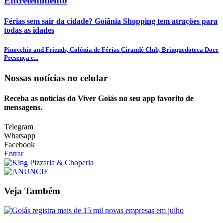
Entretenimento
Férias sem sair da cidade? Goiânia Shopping tem atrações para
todas as idades
Pinocchio and Friends, Colônia de Férias Cirandê Club, Brinquedoteca Doce
Presença e...
Nossas notícias
no celular
Receba as notícias do Viver Goiás no seu app favorito de
mensagens.
Telegram
Whatsapp
Facebook
Entrar
Veja Também