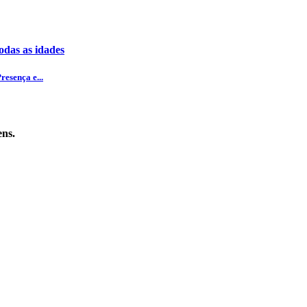
odas as idades
esença e...
ens.