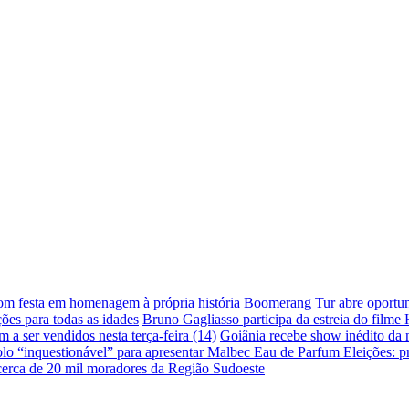
com festa em homenagem à própria história
Boomerang Tur abre oportuni
ões para todas as idades
Bruno Gagliasso participa da estreia do filme
a ser vendidos nesta terça-feira (14)
Goiânia recebe show inédito da
lo “inquestionável” para apresentar Malbec Eau de Parfum
Eleições: p
 cerca de 20 mil moradores da Região Sudoeste