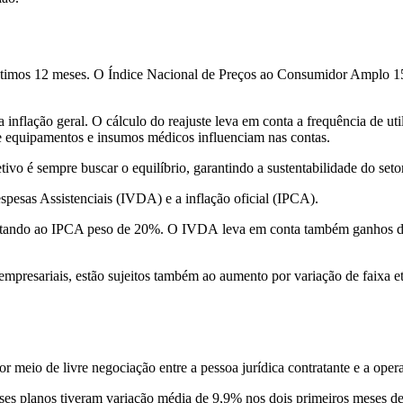
timos 12 meses. O Índice Nacional de Preços ao Consumidor Amplo 15 (
nflação geral. O cálculo do reajuste leva em conta a frequência de util
e equipamentos e insumos médicos influenciam nas contas.
o é sempre buscar o equilíbrio, garantindo a sustentabilidade do seto
pesas Assistenciais (IVDA) e a inflação oficial (IPCA).
stando ao IPCA peso de 20%. O IVDA leva em conta também ganhos de e
empresariais, estão sujeitos também ao aumento por variação de faixa etá
or meio de livre negociação entre a pessoa jurídica contratante e a ope
es planos tiveram variação média de 9,9% nos dois primeiros meses d