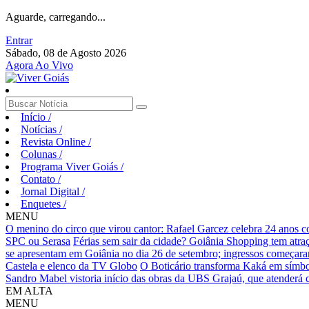
Aguarde, carregando...
Entrar
Sábado, 08 de Agosto 2026
Agora Ao Vivo
Início
/
Notícias
/
Revista Online
/
Colunas
/
Programa Viver Goiás
/
Contato
/
Jornal Digital
/
Enquetes
/
MENU
O menino do circo que virou cantor: Rafael Garcez celebra 24 anos 
SPC ou Serasa
Férias sem sair da cidade? Goiânia Shopping tem atraç
se apresentam em Goiânia no dia 26 de setembro; ingressos começaram 
Castela e elenco da TV Globo
O Boticário transforma Kaká em símbo
Sandro Mabel vistoria início das obras da UBS Grajaú, que atenderá
EM ALTA
MENU