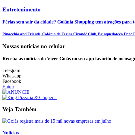
Entretenimento
Férias sem sair da cidade? Goiânia Shopping tem atrações para t
Pinocchio and Friends, Colônia de Férias Cirandê Club, Brinquedoteca Doce Pr
Nossas notícias
no celular
Receba as notícias do Viver Goiás no seu app favorito de mensag
Telegram
Whatsapp
Facebook
Entrar
Veja Também
Noticias