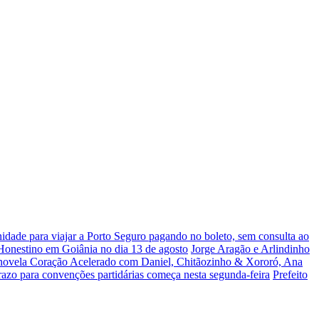
dade para viajar a Porto Seguro pagando no boleto, sem consulta ao
 Honestino em Goiânia no dia 13 de agosto
Jorge Aragão e Arlindinho
 novela Coração Acelerado com Daniel, Chitãozinho & Xororó, Ana
razo para convenções partidárias começa nesta segunda-feira
Prefeito