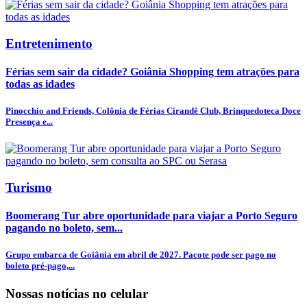
Entretenimento
Férias sem sair da cidade? Goiânia Shopping tem atrações para
todas as idades
Pinocchio and Friends, Colônia de Férias Cirandê Club, Brinquedoteca Doce
Presença e...
Turismo
Boomerang Tur abre oportunidade para viajar a Porto Seguro
pagando no boleto, sem...
Grupo embarca de Goiânia em abril de 2027. Pacote pode ser pago no
boleto pré-pago,...
Nossas notícias
no celular