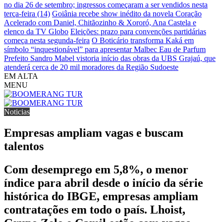
no dia 26 de setembro; ingressos começaram a ser vendidos nesta
terça-feira (14)
Goiânia recebe show inédito da novela Coração
Acelerado com Daniel, Chitãozinho & Xororó, Ana Castela e
elenco da TV Globo
Eleições: prazo para convenções partidárias
começa nesta segunda-feira
O Boticário transforma Kaká em
símbolo “inquestionável” para apresentar Malbec Eau de Parfum
Prefeito Sandro Mabel vistoria início das obras da UBS Grajaú, que
atenderá cerca de 20 mil moradores da Região Sudoeste
EM ALTA
MENU
Noticias
Empresas ampliam vagas e buscam
talentos
Com desemprego em 5,8%, o menor
índice para abril desde o início da série
histórica do IBGE, empresas ampliam
contratações em todo o país. Lhoist,