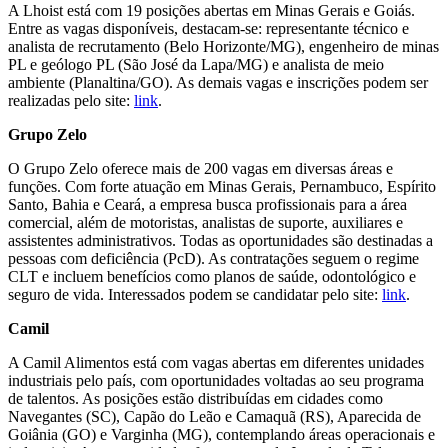
A Lhoist está com 19 posições abertas em Minas Gerais e Goiás.
Entre as vagas disponíveis, destacam-se: representante técnico e
analista de recrutamento (Belo Horizonte/MG), engenheiro de minas
PL e geólogo PL (São José da Lapa/MG) e analista de meio
ambiente (Planaltina/GO). As demais vagas e inscrições podem ser
realizadas pelo site:
link
.
Grupo Zelo
O Grupo Zelo oferece mais de 200 vagas em diversas áreas e
funções. Com forte atuação em Minas Gerais, Pernambuco, Espírito
Santo, Bahia e Ceará, a empresa busca profissionais para a área
comercial, além de motoristas, analistas de suporte, auxiliares e
assistentes administrativos. Todas as oportunidades são destinadas a
pessoas com deficiência (PcD). As contratações seguem o regime
CLT e incluem benefícios como planos de saúde, odontológico e
seguro de vida. Interessados podem se candidatar pelo site:
link
.
Camil
A Camil Alimentos está com vagas abertas em diferentes unidades
industriais pelo país, com oportunidades voltadas ao seu programa
de talentos. As posições estão distribuídas em cidades como
Navegantes (SC), Capão do Leão e Camaquã (RS), Aparecida de
Goiânia (GO) e Varginha (MG), contemplando áreas operacionais e