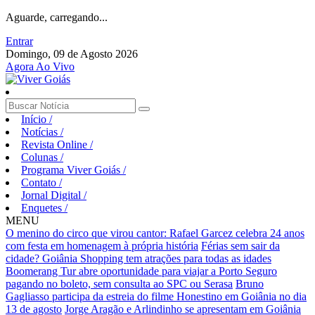
Aguarde, carregando...
Entrar
Domingo, 09 de Agosto 2026
Agora Ao Vivo
Início
/
Notícias
/
Revista Online
/
Colunas
/
Programa Viver Goiás
/
Contato
/
Jornal Digital
/
Enquetes
/
MENU
O menino do circo que virou cantor: Rafael Garcez celebra 24 anos
com festa em homenagem à própria história
Férias sem sair da
cidade? Goiânia Shopping tem atrações para todas as idades
Boomerang Tur abre oportunidade para viajar a Porto Seguro
pagando no boleto, sem consulta ao SPC ou Serasa
Bruno
Gagliasso participa da estreia do filme Honestino em Goiânia no dia
13 de agosto
Jorge Aragão e Arlindinho se apresentam em Goiânia