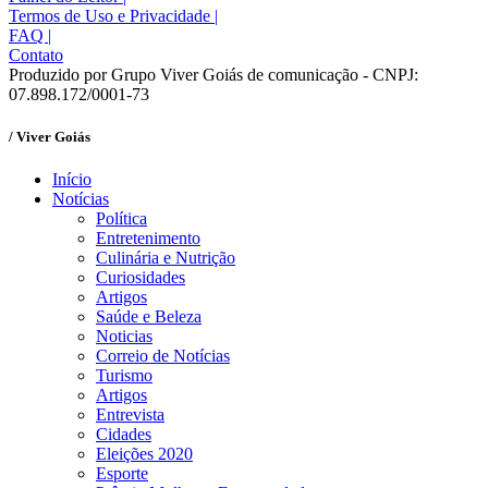
Termos de Uso e Privacidade
|
FAQ
|
Contato
Produzido por Grupo Viver Goiás de comunicação - CNPJ:
07.898.172/0001-73
/ Viver Goiás
Início
Notícias
Política
Entretenimento
Culinária e Nutrição
Curiosidades
Artigos
Saúde e Beleza
Noticias
Correio de Notícias
Turismo
Artigos
Entrevista
Cidades
Eleições 2020
Esporte