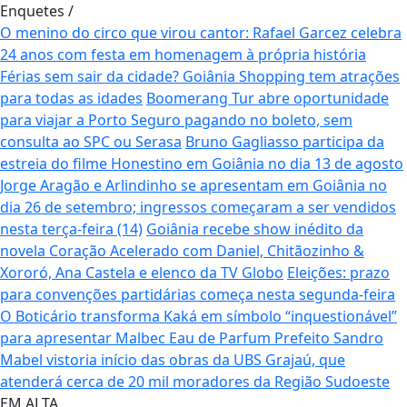
Enquetes
/
O menino do circo que virou cantor: Rafael Garcez celebra
24 anos com festa em homenagem à própria história
Férias sem sair da cidade? Goiânia Shopping tem atrações
para todas as idades
Boomerang Tur abre oportunidade
para viajar a Porto Seguro pagando no boleto, sem
consulta ao SPC ou Serasa
Bruno Gagliasso participa da
estreia do filme Honestino em Goiânia no dia 13 de agosto
Jorge Aragão e Arlindinho se apresentam em Goiânia no
dia 26 de setembro; ingressos começaram a ser vendidos
nesta terça-feira (14)
Goiânia recebe show inédito da
novela Coração Acelerado com Daniel, Chitãozinho &
Xororó, Ana Castela e elenco da TV Globo
Eleições: prazo
para convenções partidárias começa nesta segunda-feira
O Boticário transforma Kaká em símbolo “inquestionável”
para apresentar Malbec Eau de Parfum
Prefeito Sandro
Mabel vistoria início das obras da UBS Grajaú, que
atenderá cerca de 20 mil moradores da Região Sudoeste
EM ALTA