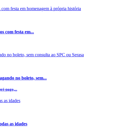
os com festa em...
gando no boleto, sem...
ré-pago,...
odas as idades