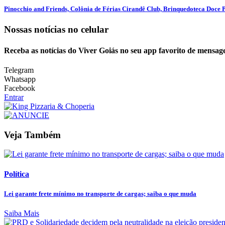
Pinocchio and Friends, Colônia de Férias Cirandê Club, Brinquedoteca Doce Pr
Nossas notícias
no celular
Receba as notícias do Viver Goiás no seu app favorito de mensag
Telegram
Whatsapp
Facebook
Entrar
Veja Também
Política
Lei garante frete mínimo no transporte de cargas; saiba o que muda
Saiba Mais