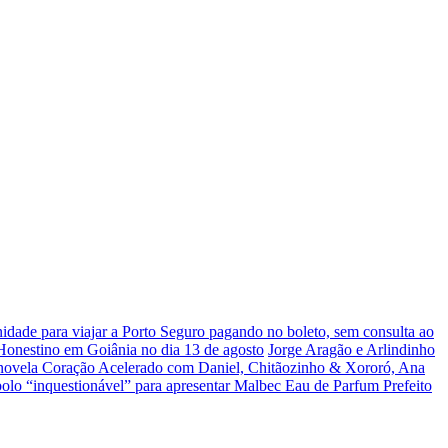
dade para viajar a Porto Seguro pagando no boleto, sem consulta ao
 Honestino em Goiânia no dia 13 de agosto
Jorge Aragão e Arlindinho
 novela Coração Acelerado com Daniel, Chitãozinho & Xororó, Ana
olo “inquestionável” para apresentar Malbec Eau de Parfum
Prefeito