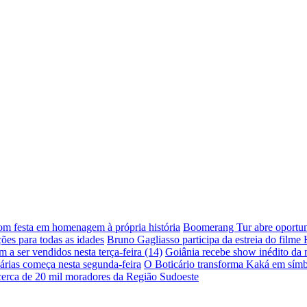
com festa em homenagem à própria história
Boomerang Tur abre oportuni
ões para todas as idades
Bruno Gagliasso participa da estreia do filme
a ser vendidos nesta terça-feira (14)
Goiânia recebe show inédito da
árias começa nesta segunda-feira
O Boticário transforma Kaká em símb
 cerca de 20 mil moradores da Região Sudoeste