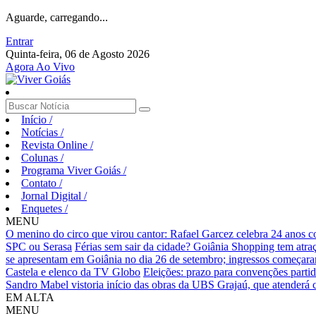
Aguarde, carregando...
Entrar
Quinta-feira, 06 de Agosto 2026
Agora Ao Vivo
Início
/
Notícias
/
Revista Online
/
Colunas
/
Programa Viver Goiás
/
Contato
/
Jornal Digital
/
Enquetes
/
MENU
O menino do circo que virou cantor: Rafael Garcez celebra 24 anos 
SPC ou Serasa
Férias sem sair da cidade? Goiânia Shopping tem atraç
se apresentam em Goiânia no dia 26 de setembro; ingressos começaram 
Castela e elenco da TV Globo
Eleições: prazo para convenções partid
Sandro Mabel vistoria início das obras da UBS Grajaú, que atenderá
EM ALTA
MENU