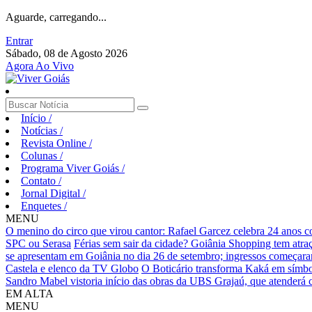
Aguarde, carregando...
Entrar
Sábado, 08 de Agosto 2026
Agora Ao Vivo
Início
/
Notícias
/
Revista Online
/
Colunas
/
Programa Viver Goiás
/
Contato
/
Jornal Digital
/
Enquetes
/
MENU
O menino do circo que virou cantor: Rafael Garcez celebra 24 anos 
SPC ou Serasa
Férias sem sair da cidade? Goiânia Shopping tem atraç
se apresentam em Goiânia no dia 26 de setembro; ingressos começaram 
Castela e elenco da TV Globo
O Boticário transforma Kaká em símbo
Sandro Mabel vistoria início das obras da UBS Grajaú, que atenderá
EM ALTA
MENU