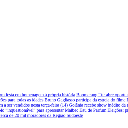
com festa em homenagem à própria história
Boomerang Tur abre oportuni
ões para todas as idades
Bruno Gagliasso participa da estreia do filme
a ser vendidos nesta terça-feira (14)
Goiânia recebe show inédito da
lo “inquestionável” para apresentar Malbec Eau de Parfum
Eleições: p
 cerca de 20 mil moradores da Região Sudoeste