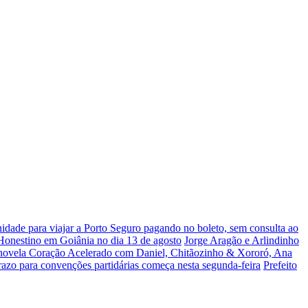
dade para viajar a Porto Seguro pagando no boleto, sem consulta ao
 Honestino em Goiânia no dia 13 de agosto
Jorge Aragão e Arlindinho
 novela Coração Acelerado com Daniel, Chitãozinho & Xororó, Ana
razo para convenções partidárias começa nesta segunda-feira
Prefeito