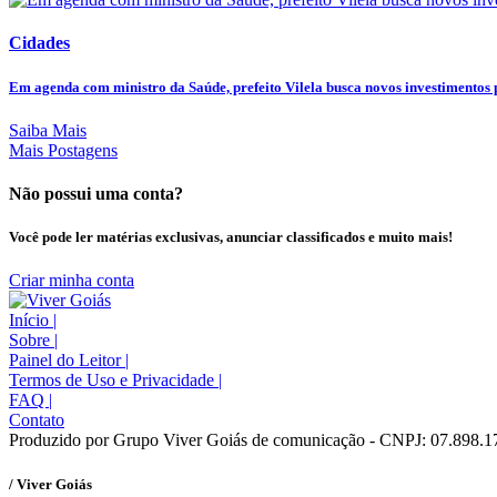
Cidades
Em agenda com ministro da Saúde, prefeito Vilela busca novos investimentos p
Saiba Mais
Mais Postagens
Não possui uma conta?
Você pode ler matérias exclusivas, anunciar classificados e muito mais!
Criar minha conta
Início
|
Sobre
|
Painel do Leitor
|
Termos de Uso e Privacidade
|
FAQ
|
Contato
Produzido por Grupo Viver Goiás de comunicação - CNPJ: 07.898.1
/ Viver Goiás