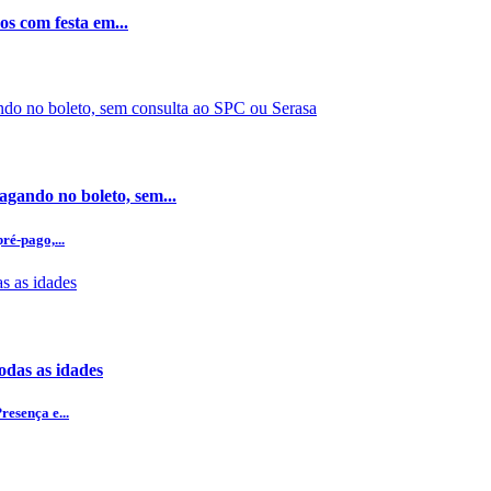
os com festa em...
gando no boleto, sem...
ré-pago,...
odas as idades
esença e...