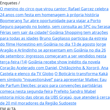
Enquetes
/
O menino do circo que virou cantor: Rafael Garcez celebra
24 anos com festa em homenagem à própria história
Boomerang Tur abre oportunidade para viajar a Porto
Seguro pagando no boleto, sem consulta ao SPC ou Serasa
Férias sem sair da cidade? Goiânia Shopping tem atrações
para todas as idades
Bruno Gagliasso participa da estreia
do filme Honestino em Goiânia no dia 13 de agosto
Jorge
Aragão e Arlindinho se apresentam em Goiânia no dia 26
de setembro; ingressos começaram a ser vendidos nesta
terça-feira (14)
Goiânia recebe show inédito da novela
Coração Acelerado com Daniel, Chitãozinho & Xororó, Ana
Castela e elenco da TV Globo
O Boticário transforma Kaká
em símbolo “inquestionável” para apresentar Malbec Eau
de Parfum
Eleições: prazo para convenções partidárias
começa nesta segunda-feira
Prefeito Sandro Mabel
vistoria início das obras da UBS Grajaú, que atenderá cerca
de 20 mil moradores da Região Sudoeste
EM ALTA