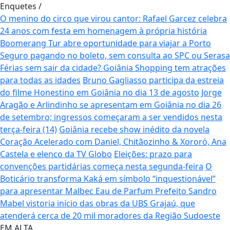
Enquetes
/
O menino do circo que virou cantor: Rafael Garcez celebra
24 anos com festa em homenagem à própria história
Boomerang Tur abre oportunidade para viajar a Porto
Seguro pagando no boleto, sem consulta ao SPC ou Serasa
Férias sem sair da cidade? Goiânia Shopping tem atrações
para todas as idades
Bruno Gagliasso participa da estreia
do filme Honestino em Goiânia no dia 13 de agosto
Jorge
Aragão e Arlindinho se apresentam em Goiânia no dia 26
de setembro; ingressos começaram a ser vendidos nesta
terça-feira (14)
Goiânia recebe show inédito da novela
Coração Acelerado com Daniel, Chitãozinho & Xororó, Ana
Castela e elenco da TV Globo
Eleições: prazo para
convenções partidárias começa nesta segunda-feira
O
Boticário transforma Kaká em símbolo “inquestionável”
para apresentar Malbec Eau de Parfum
Prefeito Sandro
Mabel vistoria início das obras da UBS Grajaú, que
atenderá cerca de 20 mil moradores da Região Sudoeste
EM ALTA