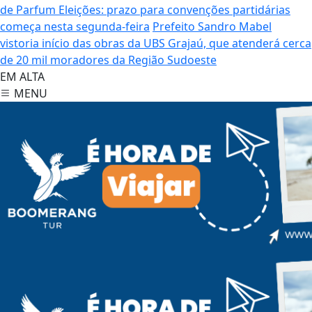
de Parfum
Eleições: prazo para convenções partidárias
começa nesta segunda-feira
Prefeito Sandro Mabel
vistoria início das obras da UBS Grajaú, que atenderá cerca
de 20 mil moradores da Região Sudoeste
EM ALTA
MENU