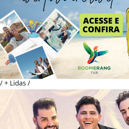
/
+ Lidas
/