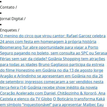
Contato
/
Jornal Digital
/
Enquetes
/
O menino do circo que virou cantor: Rafael Garcez celebra
24 anos com festa em homenagem à própria história
Boomerang Tur abre oportunidade para viajar a Porto
Seguro pagando no boleto, sem consulta ao SPC ou Serasa
Férias sem sair da cidade? Goiânia Shopping tem atrações
para todas as idades
Bruno Gagliasso participa da estreia
do filme Honestino em Goiânia no dia 13 de agosto
Jorge
Aragão e Arlindinho se apresentam em Goiânia no dia 26
de setembro; ingressos começaram a ser vendidos nesta
terça-feira (14)
Goiânia recebe show inédito da novela
Coração Acelerado com Daniel, Chitãozinho & Xororó, Ana
Castela e elenco da TV Globo
O Boticário transforma Kaká
em símbolo “inquestionável” para apresentar Malbec Eau