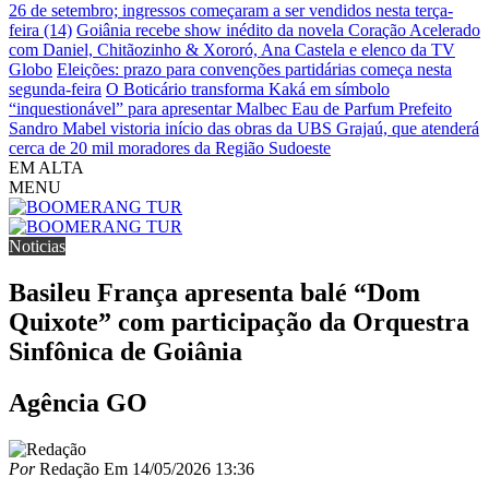
26 de setembro; ingressos começaram a ser vendidos nesta terça-
feira (14)
Goiânia recebe show inédito da novela Coração Acelerado
com Daniel, Chitãozinho & Xororó, Ana Castela e elenco da TV
Globo
Eleições: prazo para convenções partidárias começa nesta
segunda-feira
O Boticário transforma Kaká em símbolo
“inquestionável” para apresentar Malbec Eau de Parfum
Prefeito
Sandro Mabel vistoria início das obras da UBS Grajaú, que atenderá
cerca de 20 mil moradores da Região Sudoeste
EM ALTA
MENU
Noticias
Basileu França apresenta balé “Dom
Quixote” com participação da Orquestra
Sinfônica de Goiânia
Agência GO
Por
Redação
Em
14/05/2026 13:36