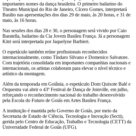
importantes nomes da dança brasileira. O primeiro bailarino do
Theatro Municipal do Rio de Janeiro, Cícero Gomes, interpretará
Basilio nas apresentações dos dias 29 de maio, às 20 horas, e 31 de
maio, às 16 horas.
Nas sessões dos dias 28 e 30, o personagem será vivido por Caio
Baratella, bailarino da Cia Jovem Basileu França. Já a personagem
Kitri será interpretada por Jaquelyne Barbieri.
O espetáculo também reúne profissionais reconhecidos
internacionalmente, como Tíndaro Silvano e Domenico Salvatore.
Com trajetória consolidada em importantes companhias nacionais e
internacionais, os artistas colaboram para elevar o nível técnico e
artístico da montagem.
Além da temporada em Goiânia, o espetáculo Dom Quixote Balé e
Orquestra vai abrir o 43º Festival de Dança de Joinville, em julho,
reforçando o reconhecimento nacional do trabalho desenvolvido
pela Escola do Futuro de Goiás em Artes Basileu França.
A instituição é mantida pelo Governo de Goiás, por meio da
Secretaria de Estado de Ciência, Tecnologia e Inovação (Secti),
gerida pelo Centro de Educação, Trabalho e Tecnologia (CETT) da
Universidade Federal de Goiás (UFG).