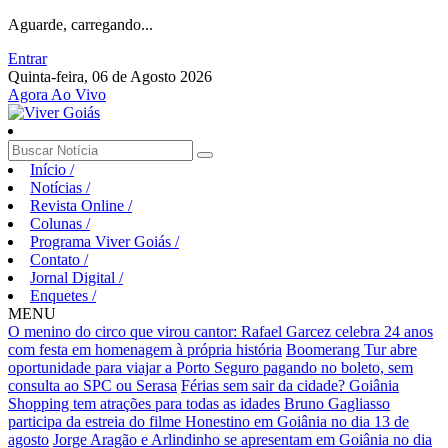
Aguarde, carregando...
Entrar
Quinta-feira, 06 de Agosto 2026
Agora Ao Vivo
Início
/
Notícias
/
Revista Online
/
Colunas
/
Programa Viver Goiás
/
Contato
/
Jornal Digital
/
Enquetes
/
MENU
O menino do circo que virou cantor: Rafael Garcez celebra 24 anos
com festa em homenagem à própria história
Boomerang Tur abre
oportunidade para viajar a Porto Seguro pagando no boleto, sem
consulta ao SPC ou Serasa
Férias sem sair da cidade? Goiânia
Shopping tem atrações para todas as idades
Bruno Gagliasso
participa da estreia do filme Honestino em Goiânia no dia 13 de
agosto
Jorge Aragão e Arlindinho se apresentam em Goiânia no dia