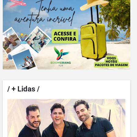
/
+ Lidas
/