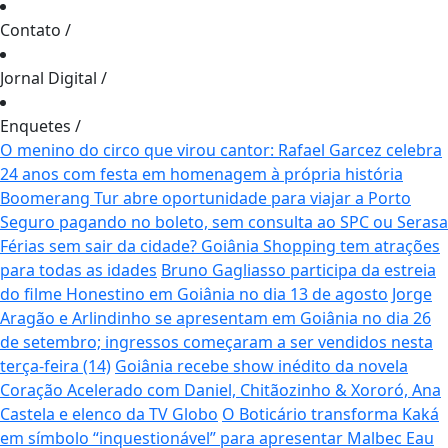
Contato
/
Jornal Digital
/
Enquetes
/
O menino do circo que virou cantor: Rafael Garcez celebra
24 anos com festa em homenagem à própria história
Boomerang Tur abre oportunidade para viajar a Porto
Seguro pagando no boleto, sem consulta ao SPC ou Serasa
Férias sem sair da cidade? Goiânia Shopping tem atrações
para todas as idades
Bruno Gagliasso participa da estreia
do filme Honestino em Goiânia no dia 13 de agosto
Jorge
Aragão e Arlindinho se apresentam em Goiânia no dia 26
de setembro; ingressos começaram a ser vendidos nesta
terça-feira (14)
Goiânia recebe show inédito da novela
Coração Acelerado com Daniel, Chitãozinho & Xororó, Ana
Castela e elenco da TV Globo
O Boticário transforma Kaká
em símbolo “inquestionável” para apresentar Malbec Eau