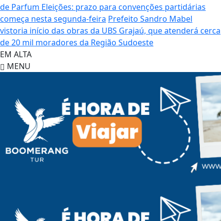
de Parfum
Eleições: prazo para convenções partidárias
começa nesta segunda-feira
Prefeito Sandro Mabel
vistoria início das obras da UBS Grajaú, que atenderá cerca
de 20 mil moradores da Região Sudoeste
EM ALTA
MENU