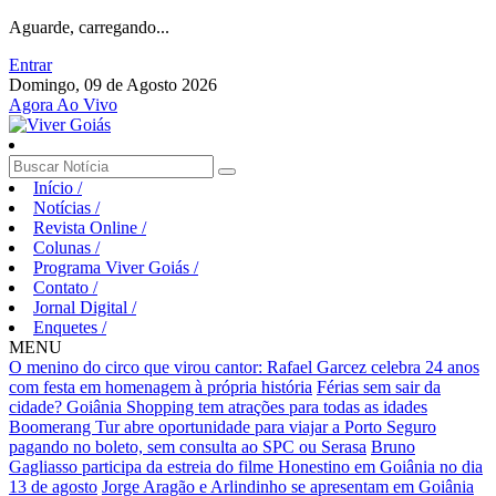
Aguarde, carregando...
Entrar
Domingo, 09 de Agosto 2026
Agora Ao Vivo
Início
/
Notícias
/
Revista Online
/
Colunas
/
Programa Viver Goiás
/
Contato
/
Jornal Digital
/
Enquetes
/
MENU
O menino do circo que virou cantor: Rafael Garcez celebra 24 anos
com festa em homenagem à própria história
Férias sem sair da
cidade? Goiânia Shopping tem atrações para todas as idades
Boomerang Tur abre oportunidade para viajar a Porto Seguro
pagando no boleto, sem consulta ao SPC ou Serasa
Bruno
Gagliasso participa da estreia do filme Honestino em Goiânia no dia
13 de agosto
Jorge Aragão e Arlindinho se apresentam em Goiânia