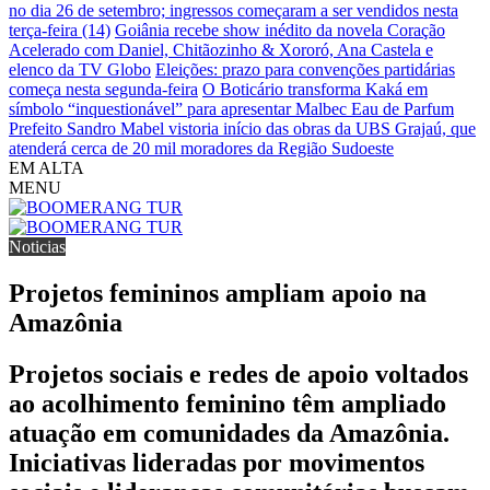
no dia 26 de setembro; ingressos começaram a ser vendidos nesta
terça-feira (14)
Goiânia recebe show inédito da novela Coração
Acelerado com Daniel, Chitãozinho & Xororó, Ana Castela e
elenco da TV Globo
Eleições: prazo para convenções partidárias
começa nesta segunda-feira
O Boticário transforma Kaká em
símbolo “inquestionável” para apresentar Malbec Eau de Parfum
Prefeito Sandro Mabel vistoria início das obras da UBS Grajaú, que
atenderá cerca de 20 mil moradores da Região Sudoeste
EM ALTA
MENU
Noticias
Projetos femininos ampliam apoio na
Amazônia
Projetos sociais e redes de apoio voltados
ao acolhimento feminino têm ampliado
atuação em comunidades da Amazônia.
Iniciativas lideradas por movimentos