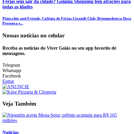
Férias sem sair da cidade? Goiânia Shopping tem atrações para
todas as idades
Pinocchio and Friends, Colônia de Férias Cirandê Club, Brinquedoteca Doce
Presença e...
Nossas notícias
no celular
Receba as notícias do Viver Goiás no seu app favorito de
mensagens.
Telegram
Whatsapp
Facebook
Entrar
Veja Também
Noticias