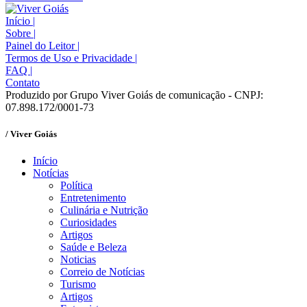
Início
|
Sobre
|
Painel do Leitor
|
Termos de Uso e Privacidade
|
FAQ
|
Contato
Produzido por Grupo Viver Goiás de comunicação - CNPJ:
07.898.172/0001-73
/ Viver Goiás
Início
Notícias
Política
Entretenimento
Culinária e Nutrição
Curiosidades
Artigos
Saúde e Beleza
Noticias
Correio de Notícias
Turismo
Artigos