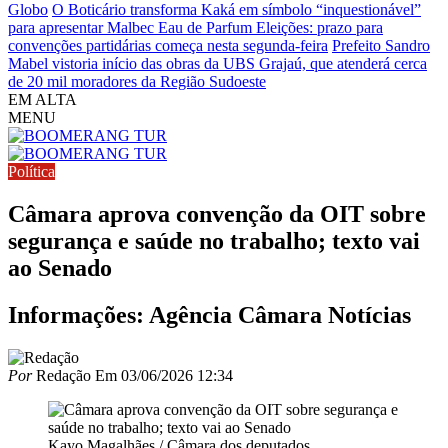
Globo
O Boticário transforma Kaká em símbolo “inquestionável”
para apresentar Malbec Eau de Parfum
Eleições: prazo para
convenções partidárias começa nesta segunda-feira
Prefeito Sandro
Mabel vistoria início das obras da UBS Grajaú, que atenderá cerca
de 20 mil moradores da Região Sudoeste
EM ALTA
MENU
Política
Câmara aprova convenção da OIT sobre
segurança e saúde no trabalho; texto vai
ao Senado
Informações: Agência Câmara Notícias
Por
Redação
Em
03/06/2026 12:34
Kayo Magalhães / Câmara dos deputados