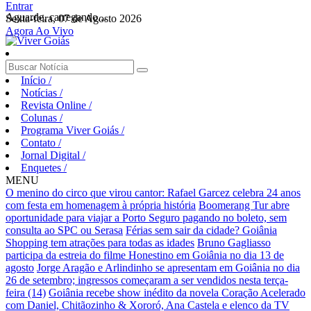
Entrar
Aguarde, carregando...
Sexta-feira, 07 de Agosto 2026
Agora Ao Vivo
Início
/
Notícias
/
Revista Online
/
Colunas
/
Programa Viver Goiás
/
Contato
/
Jornal Digital
/
Enquetes
/
MENU
O menino do circo que virou cantor: Rafael Garcez celebra 24 anos
com festa em homenagem à própria história
Boomerang Tur abre
oportunidade para viajar a Porto Seguro pagando no boleto, sem
consulta ao SPC ou Serasa
Férias sem sair da cidade? Goiânia
Shopping tem atrações para todas as idades
Bruno Gagliasso
participa da estreia do filme Honestino em Goiânia no dia 13 de
agosto
Jorge Aragão e Arlindinho se apresentam em Goiânia no dia
26 de setembro; ingressos começaram a ser vendidos nesta terça-
feira (14)
Goiânia recebe show inédito da novela Coração Acelerado
com Daniel, Chitãozinho & Xororó, Ana Castela e elenco da TV