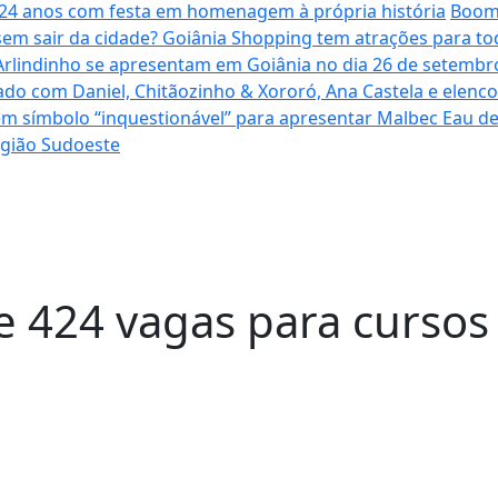
a 24 anos com festa em homenagem à própria história
Boome
sem sair da cidade? Goiânia Shopping tem atrações para to
Arlindinho se apresentam em Goiânia no dia 26 de setembro
ado com Daniel, Chitãozinho & Xororó, Ana Castela e elenc
em símbolo “inquestionável” para apresentar Malbec Eau 
egião Sudoeste
 424 vagas para cursos