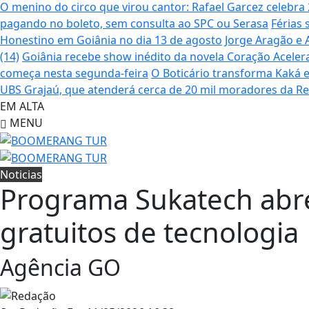
O menino do circo que virou cantor: Rafael Garcez celebr
pagando no boleto, sem consulta ao SPC ou Serasa
Férias 
Honestino em Goiânia no dia 13 de agosto
Jorge Aragão e 
(14)
Goiânia recebe show inédito da novela Coração Aceler
começa nesta segunda-feira
O Boticário transforma Kaká 
UBS Grajaú, que atenderá cerca de 20 mil moradores da R
EM ALTA
MENU
Noticias
Programa Sukatech abre
gratuitos de tecnologia
Agência GO