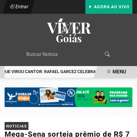
Entrar
AGORA AO VIVO
MENU
E VIROU CANTOR: RAFAEL GARCEZ CELEBRA 24 ANOS COM FESTA E
EM ALTA
NOTICIAS
Mega-Sena sorteia prêmio de R$ 7