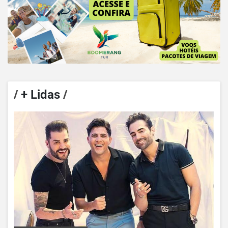
/
+ Lidas
/