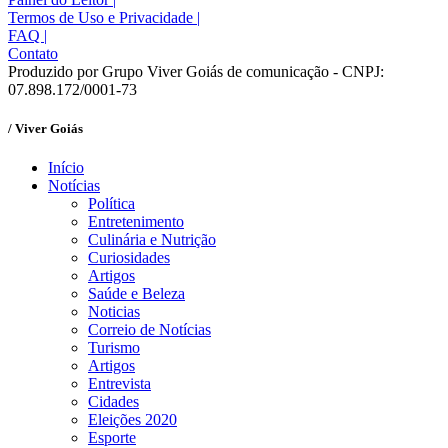
Termos de Uso e Privacidade
|
FAQ
|
Contato
Produzido por Grupo Viver Goiás de comunicação - CNPJ:
07.898.172/0001-73
/ Viver Goiás
Início
Notícias
Política
Entretenimento
Culinária e Nutrição
Curiosidades
Artigos
Saúde e Beleza
Noticias
Correio de Notícias
Turismo
Artigos
Entrevista
Cidades
Eleições 2020
Esporte