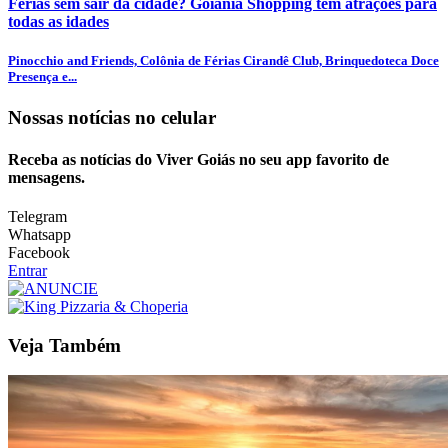
Férias sem sair da cidade? Goiânia Shopping tem atrações para
todas as idades
Pinocchio and Friends, Colônia de Férias Cirandê Club, Brinquedoteca Doce
Presença e...
Nossas notícias
no celular
Receba as notícias do Viver Goiás no seu app favorito de
mensagens.
Telegram
Whatsapp
Facebook
Entrar
Veja Também