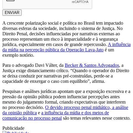
ENVIAR
A crescente polarização social e política no Brasil tem impactado
diversas esferas da sociedade, incluindo o sistema de Justiça. No
Direito Penal, decisões influenciadas por narrativas externas ao
processo representam um risco à imparcialidade e à segurança
jurídica, especialmente em casos de grande repercussão.
A influência
da mídia na percepção pública da Operação Lava-Jato
é um
exemplo notório.
Para o advogado Davi Válter, da
Becker & Santos Advogados
, a
Justiça exige distanciamento crítico. “Quando o operador do Direito
se deixa conduzir por narrativas pré-construídas, perde-se a
capacidade de enxergar o caso com equilíbrio”, afirma.
Pesquisas e análises jurídicas apontam que a exposição excessiva e a
pressão da opinião pública podem influenciar percepções antes
mesmo do julgamento formal, criando expectativas que interferem
no processo decisório.
O devido processo penal midiático, a análise
da opinião pública
e
a influência da mídia e dos meios de
comunicação no processo penal
são temas relevantes nesse contexto.
Publicidade