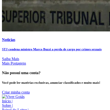
Noticias
STJ condena ministro Marco Buzzi a perda de cargo por crimes sexuais
Saiba Mais
Mais Postagens
Não possui uma conta?
Você pode ler matérias exclusivas, anunciar classificados e muito mais!
Criar minha conta
Início
|
Sobre
|
Painel do Leitor
|