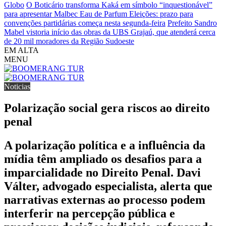
Globo
O Boticário transforma Kaká em símbolo “inquestionável”
para apresentar Malbec Eau de Parfum
Eleições: prazo para
convenções partidárias começa nesta segunda-feira
Prefeito Sandro
Mabel vistoria início das obras da UBS Grajaú, que atenderá cerca
de 20 mil moradores da Região Sudoeste
EM ALTA
MENU
Noticias
Polarização social gera riscos ao direito
penal
A polarização política e a influência da
mídia têm ampliado os desafios para a
imparcialidade no Direito Penal. Davi
Válter, advogado especialista, alerta que
narrativas externas ao processo podem
interferir na percepção pública e