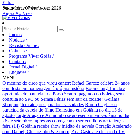
Entrar
Aguarde, carregando...
Sexta-feira, 07 de Agosto 2026
Agora Ao Vivo
Início
/
Notícias
/
Revista Online
/
Colunas
/
Programa Viver Goiás
/
Contato
/
Jornal Digital
/
Enquetes
/
MENU
O menino do circo que virou cantor: Rafael Garcez celebra 24 anos
com festa em homenagem à própria história
Boomerang Tur abre
oportunidade para viajar a Porto Seguro pagando no boleto, sem
consulta ao SPC ou Serasa
Férias sem sair da cidade? Goiânia
Shopping tem atrações para todas as idades
Bruno Gagliasso
participa da estreia do filme Honestino em Goiânia no dia 13 de
agosto
Jorge Aragão e Arlindinho se apresentam em Goiânia no dia
26 de setembro; ingressos começaram a ser vendidos nesta terça-
feira (14)
Goiânia recebe show inédito da novela Coração Acelerado
com Daniel, Chitãozinho & Xororó, Ana Castela e elenco da TV