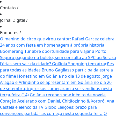
Contato
/
Jornal Digital
/
Enquetes
/
O menino do circo que virou cantor: Rafael Garcez celebra
24 anos com festa em homenagem à própria história
Boomerang Tur abre oportunidade para viajar a Porto
Seguro pagando no boleto, sem consulta ao SPC ou Serasa
Férias sem sair da cidade? Goiânia Shopping tem atrações
para todas as idades
Bruno Gagliasso participa da estreia
do filme Honestino em Goiânia no dia 13 de agosto
Jorge
Aragão e Arlindinho se apresentam em Goiânia no dia 26
de setembro; ingressos começaram a ser vendidos nesta
terça-feira (14)
Goiânia recebe show inédito da novela
Coração Acelerado com Daniel, Chitãozinho & Xororó, Ana
Castela e elenco da TV Globo
Eleições: prazo para
convenções partidárias começa nesta segunda-feira
O