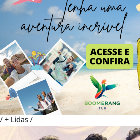
/
+ Lidas
/