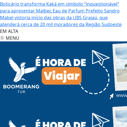
Boticário transforma Kaká em símbolo “inquestionável”
para apresentar Malbec Eau de Parfum
Prefeito Sandro
Mabel vistoria início das obras da UBS Grajaú, que
atenderá cerca de 20 mil moradores da Região Sudoeste
EM ALTA
MENU