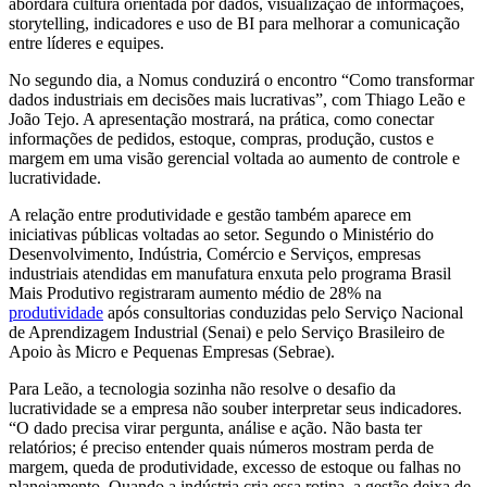
abordará cultura orientada por dados, visualização de informações,
storytelling, indicadores e uso de BI para melhorar a comunicação
entre líderes e equipes.
No segundo dia, a Nomus conduzirá o encontro “Como transformar
dados industriais em decisões mais lucrativas”, com Thiago Leão e
João Tejo. A apresentação mostrará, na prática, como conectar
informações de pedidos, estoque, compras, produção, custos e
margem em uma visão gerencial voltada ao aumento de controle e
lucratividade.
A relação entre produtividade e gestão também aparece em
iniciativas públicas voltadas ao setor. Segundo o Ministério do
Desenvolvimento, Indústria, Comércio e Serviços, empresas
industriais atendidas em manufatura enxuta pelo programa Brasil
Mais Produtivo registraram aumento médio de 28% na
produtividade
após consultorias conduzidas pelo Serviço Nacional
de Aprendizagem Industrial (Senai) e pelo Serviço Brasileiro de
Apoio às Micro e Pequenas Empresas (Sebrae).
Para Leão, a tecnologia sozinha não resolve o desafio da
lucratividade se a empresa não souber interpretar seus indicadores.
“O dado precisa virar pergunta, análise e ação. Não basta ter
relatórios; é preciso entender quais números mostram perda de
margem, queda de produtividade, excesso de estoque ou falhas no
planejamento. Quando a indústria cria essa rotina, a gestão deixa de