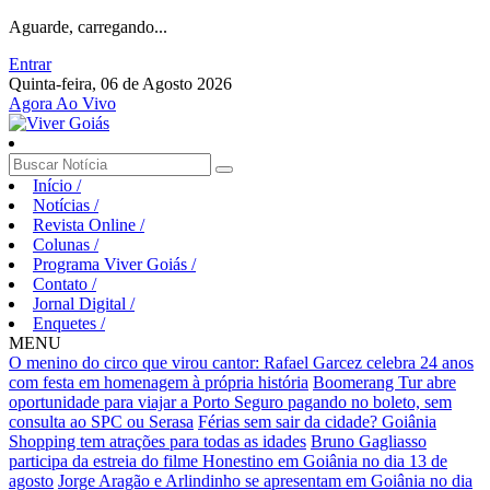
Aguarde, carregando...
Entrar
Quinta-feira, 06 de Agosto 2026
Agora Ao Vivo
Início
/
Notícias
/
Revista Online
/
Colunas
/
Programa Viver Goiás
/
Contato
/
Jornal Digital
/
Enquetes
/
MENU
O menino do circo que virou cantor: Rafael Garcez celebra 24 anos
com festa em homenagem à própria história
Boomerang Tur abre
oportunidade para viajar a Porto Seguro pagando no boleto, sem
consulta ao SPC ou Serasa
Férias sem sair da cidade? Goiânia
Shopping tem atrações para todas as idades
Bruno Gagliasso
participa da estreia do filme Honestino em Goiânia no dia 13 de
agosto
Jorge Aragão e Arlindinho se apresentam em Goiânia no dia