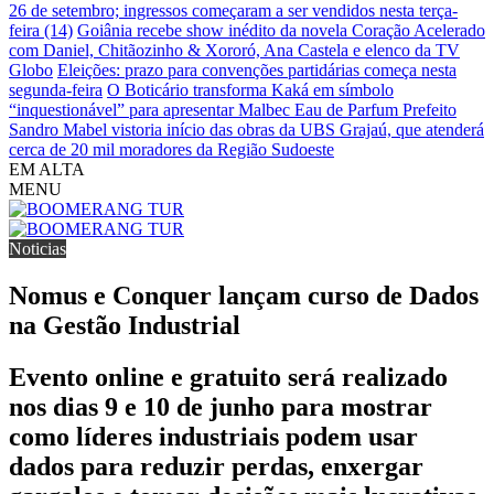
26 de setembro; ingressos começaram a ser vendidos nesta terça-
feira (14)
Goiânia recebe show inédito da novela Coração Acelerado
com Daniel, Chitãozinho & Xororó, Ana Castela e elenco da TV
Globo
Eleições: prazo para convenções partidárias começa nesta
segunda-feira
O Boticário transforma Kaká em símbolo
“inquestionável” para apresentar Malbec Eau de Parfum
Prefeito
Sandro Mabel vistoria início das obras da UBS Grajaú, que atenderá
cerca de 20 mil moradores da Região Sudoeste
EM ALTA
MENU
Noticias
Nomus e Conquer lançam curso de Dados
na Gestão Industrial
Evento online e gratuito será realizado
nos dias 9 e 10 de junho para mostrar
como líderes industriais podem usar
dados para reduzir perdas, enxergar