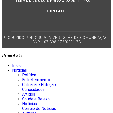
TERMOS DE USO E PRIVACIDADE
|
FAQ
|
CONTATO
PRODUZIDO POR GRUPO VIVER GOIÁS DE COMUNICAÇÃO -
CNPJ: 07.898.172/0001-73
/ Viver Goiás
Início
Notícias
Política
Entretenimento
Culinária e Nutrição
Curiosidades
Artigos
Saúde e Beleza
Noticias
Correio de Notícias