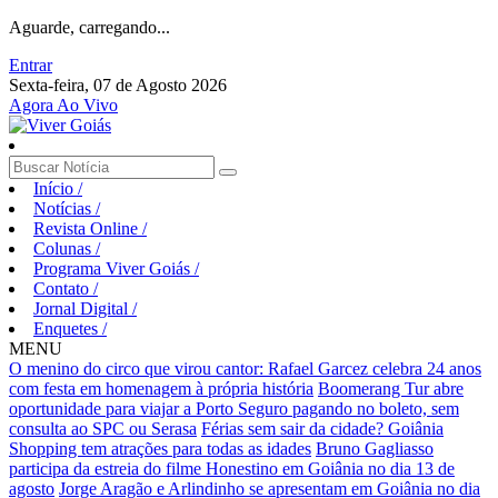
Aguarde, carregando...
Entrar
Sexta-feira, 07 de Agosto 2026
Agora Ao Vivo
Início
/
Notícias
/
Revista Online
/
Colunas
/
Programa Viver Goiás
/
Contato
/
Jornal Digital
/
Enquetes
/
MENU
O menino do circo que virou cantor: Rafael Garcez celebra 24 anos
com festa em homenagem à própria história
Boomerang Tur abre
oportunidade para viajar a Porto Seguro pagando no boleto, sem
consulta ao SPC ou Serasa
Férias sem sair da cidade? Goiânia
Shopping tem atrações para todas as idades
Bruno Gagliasso
participa da estreia do filme Honestino em Goiânia no dia 13 de
agosto
Jorge Aragão e Arlindinho se apresentam em Goiânia no dia