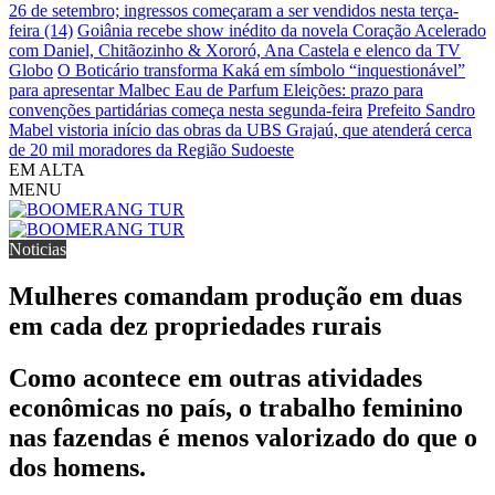
26 de setembro; ingressos começaram a ser vendidos nesta terça-
feira (14)
Goiânia recebe show inédito da novela Coração Acelerado
com Daniel, Chitãozinho & Xororó, Ana Castela e elenco da TV
Globo
O Boticário transforma Kaká em símbolo “inquestionável”
para apresentar Malbec Eau de Parfum
Eleições: prazo para
convenções partidárias começa nesta segunda-feira
Prefeito Sandro
Mabel vistoria início das obras da UBS Grajaú, que atenderá cerca
de 20 mil moradores da Região Sudoeste
EM ALTA
MENU
Noticias
Mulheres comandam produção em duas
em cada dez propriedades rurais
Como acontece em outras atividades
econômicas no país, o trabalho feminino
nas fazendas é menos valorizado do que o
dos homens.