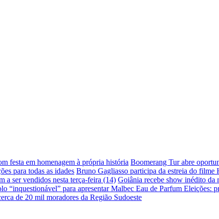
com festa em homenagem à própria história
Boomerang Tur abre oportuni
ões para todas as idades
Bruno Gagliasso participa da estreia do filme
a ser vendidos nesta terça-feira (14)
Goiânia recebe show inédito da
lo “inquestionável” para apresentar Malbec Eau de Parfum
Eleições: p
 cerca de 20 mil moradores da Região Sudoeste