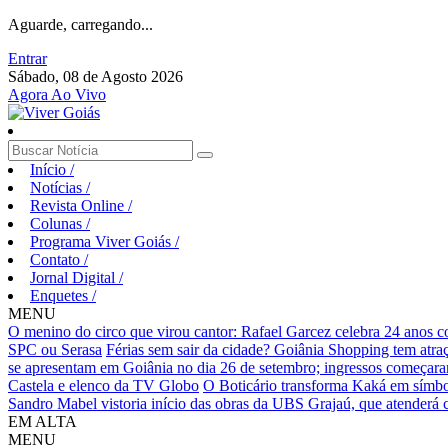
Aguarde, carregando...
Entrar
Sábado, 08 de Agosto 2026
Agora Ao Vivo
Início
/
Notícias
/
Revista Online
/
Colunas
/
Programa Viver Goiás
/
Contato
/
Jornal Digital
/
Enquetes
/
MENU
O menino do circo que virou cantor: Rafael Garcez celebra 24 anos 
SPC ou Serasa
Férias sem sair da cidade? Goiânia Shopping tem atraç
se apresentam em Goiânia no dia 26 de setembro; ingressos começaram 
Castela e elenco da TV Globo
O Boticário transforma Kaká em símbo
Sandro Mabel vistoria início das obras da UBS Grajaú, que atenderá
EM ALTA
MENU