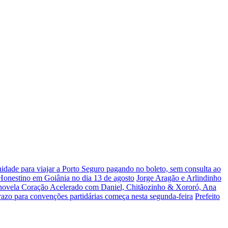
dade para viajar a Porto Seguro pagando no boleto, sem consulta ao
 Honestino em Goiânia no dia 13 de agosto
Jorge Aragão e Arlindinho
 novela Coração Acelerado com Daniel, Chitãozinho & Xororó, Ana
razo para convenções partidárias começa nesta segunda-feira
Prefeito