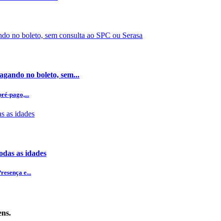
gando no boleto, sem...
ré-pago,...
odas as idades
esença e...
ens.