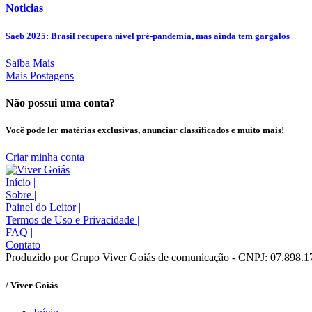
Noticias
Saeb 2025: Brasil recupera nível pré-pandemia, mas ainda tem gargalos
Saiba Mais
Mais Postagens
Não possui uma conta?
Você pode ler matérias exclusivas, anunciar classificados e muito mais!
Criar minha conta
Início
|
Sobre
|
Painel do Leitor
|
Termos de Uso e Privacidade
|
FAQ
|
Contato
Produzido por Grupo Viver Goiás de comunicação - CNPJ: 07.898.1
/ Viver Goiás