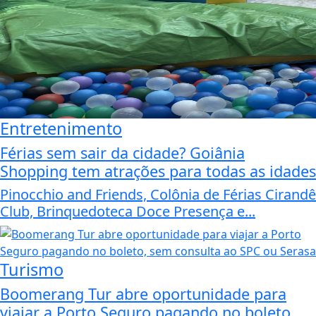
Entretenimento
Férias sem sair da cidade? Goiânia
Shopping tem atrações para todas as idades
Pinocchio and Friends, Colônia de Férias Cirandê
Club, Brinquedoteca Doce Presença e...
Turismo
Boomerang Tur abre oportunidade para
viajar a Porto Seguro pagando no boleto,