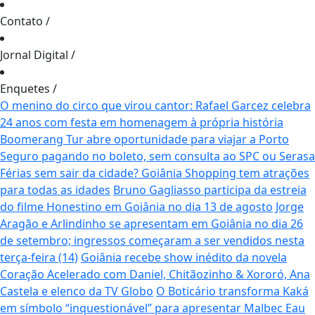
Contato
/
Jornal Digital
/
Enquetes
/
O menino do circo que virou cantor: Rafael Garcez celebra
24 anos com festa em homenagem à própria história
Boomerang Tur abre oportunidade para viajar a Porto
Seguro pagando no boleto, sem consulta ao SPC ou Serasa
Férias sem sair da cidade? Goiânia Shopping tem atrações
para todas as idades
Bruno Gagliasso participa da estreia
do filme Honestino em Goiânia no dia 13 de agosto
Jorge
Aragão e Arlindinho se apresentam em Goiânia no dia 26
de setembro; ingressos começaram a ser vendidos nesta
terça-feira (14)
Goiânia recebe show inédito da novela
Coração Acelerado com Daniel, Chitãozinho & Xororó, Ana
Castela e elenco da TV Globo
O Boticário transforma Kaká
em símbolo “inquestionável” para apresentar Malbec Eau