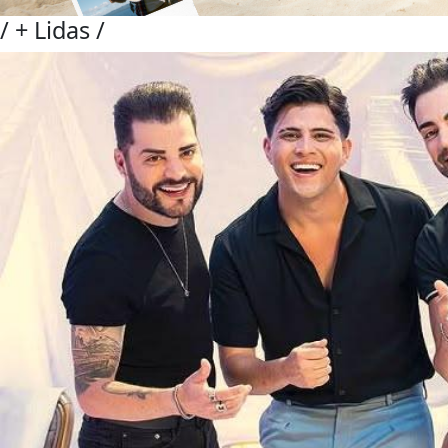
/
+ Lidas
/