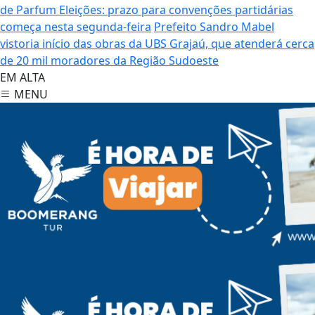
de Parfum
Eleições: prazo para convenções partidárias
começa nesta segunda-feira
Prefeito Sandro Mabel
vistoria início das obras da UBS Grajaú, que atenderá cerca
de 20 mil moradores da Região Sudoeste
EM ALTA
MENU