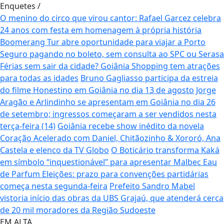
Enquetes
/
O menino do circo que virou cantor: Rafael Garcez celebra
24 anos com festa em homenagem à própria história
Boomerang Tur abre oportunidade para viajar a Porto
Seguro pagando no boleto, sem consulta ao SPC ou Serasa
Férias sem sair da cidade? Goiânia Shopping tem atrações
para todas as idades
Bruno Gagliasso participa da estreia
do filme Honestino em Goiânia no dia 13 de agosto
Jorge
Aragão e Arlindinho se apresentam em Goiânia no dia 26
de setembro; ingressos começaram a ser vendidos nesta
terça-feira (14)
Goiânia recebe show inédito da novela
Coração Acelerado com Daniel, Chitãozinho & Xororó, Ana
Castela e elenco da TV Globo
O Boticário transforma Kaká
em símbolo “inquestionável” para apresentar Malbec Eau
de Parfum
Eleições: prazo para convenções partidárias
começa nesta segunda-feira
Prefeito Sandro Mabel
vistoria início das obras da UBS Grajaú, que atenderá cerca
de 20 mil moradores da Região Sudoeste
EM ALTA