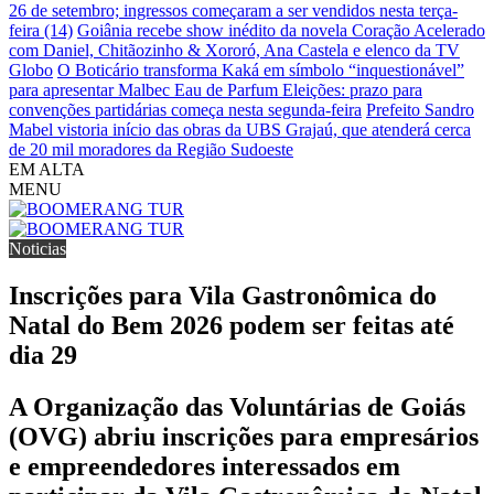
26 de setembro; ingressos começaram a ser vendidos nesta terça-
feira (14)
Goiânia recebe show inédito da novela Coração Acelerado
com Daniel, Chitãozinho & Xororó, Ana Castela e elenco da TV
Globo
O Boticário transforma Kaká em símbolo “inquestionável”
para apresentar Malbec Eau de Parfum
Eleições: prazo para
convenções partidárias começa nesta segunda-feira
Prefeito Sandro
Mabel vistoria início das obras da UBS Grajaú, que atenderá cerca
de 20 mil moradores da Região Sudoeste
EM ALTA
MENU
Noticias
Inscrições para Vila Gastronômica do
Natal do Bem 2026 podem ser feitas até
dia 29
A Organização das Voluntárias de Goiás
(OVG) abriu inscrições para empresários
e empreendedores interessados em