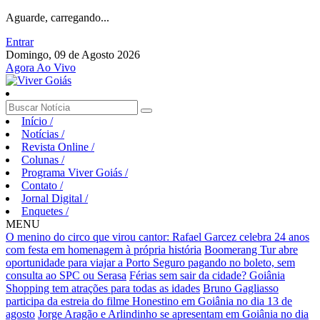
Aguarde, carregando...
Entrar
Domingo, 09 de Agosto 2026
Agora Ao Vivo
Início
/
Notícias
/
Revista Online
/
Colunas
/
Programa Viver Goiás
/
Contato
/
Jornal Digital
/
Enquetes
/
MENU
O menino do circo que virou cantor: Rafael Garcez celebra 24 anos
com festa em homenagem à própria história
Boomerang Tur abre
oportunidade para viajar a Porto Seguro pagando no boleto, sem
consulta ao SPC ou Serasa
Férias sem sair da cidade? Goiânia
Shopping tem atrações para todas as idades
Bruno Gagliasso
participa da estreia do filme Honestino em Goiânia no dia 13 de
agosto
Jorge Aragão e Arlindinho se apresentam em Goiânia no dia